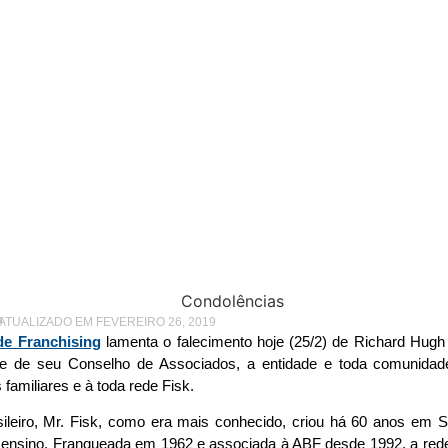
ranchising perde Mr. Fi
9
 ATUALIZADO EM FEVEREIRO 26, 2019
de Franchising
lamenta o falecimento hoje (25/2) de Richard Hugh
 e de seu Conselho de Associados, a entidade e toda comunidade
familiares e à toda rede Fisk.
sileiro, Mr. Fisk, como era mais conhecido, criou há 60 anos em
ensino. Franqueada em 1962 e associada à ABF desde 1992, a rede 