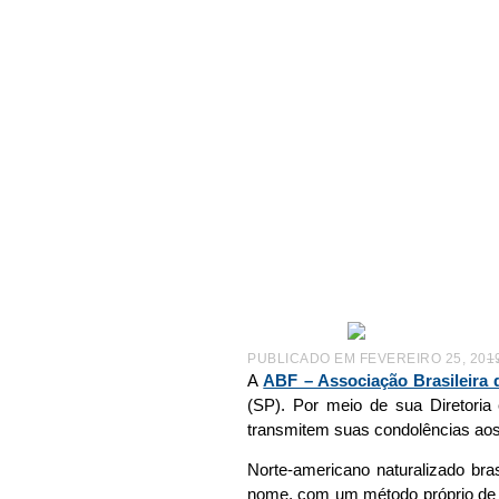
|
NOTÍCIAS
|
FRANCHISING PERDE MR. FISK
F
PUBLICADO EM
FEVEREIRO 25, 201
–
A
ABF – Associação Brasileira 
(SP). Por meio de sua Diretoria
transmitem suas condolências aos 
Norte-americano naturalizado bra
nome, com um método próprio de 