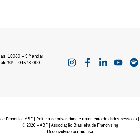
as, 10989 – 9 º andar
aulo/SP – 04578-000
 de Franquias ABF
|
Política de privacidade e tratamento de dados pessoais
© 2026 – ABF | Associação Brasileira de Franchising
Desenvolvido por
mufasa