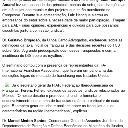
Amaral
fez um apanhado dos principais pontos do setor, das divergências
em cláusulas contratuais e dos projetos que estão transitando no
Congresso. Durante sua apresentação, Luiz Henrique alertou os
empresários do setor sobre a necessidade de maior participação. `Tragam
para a ABF suas opiniões, experiências e dúvidas para que possamos
discuti-las junto à comissão jurídica`.
Dr.
Gustavo Brigagão
, da Ulhoa Canto Advogados, esclareceu sobre as
definições da taxa inicial de franquias e das decisões recentes do TCU
sobre ISS. `A grande preocupação dos nossos franqueados é com a
incidência do ISS sobre os royalties`.
O seminário contou com a presença de representantes da IFA-
International Franchise Association, que fizeram um panorama das
condições legais do mercado de franchising nos Estados Unidos.
Já o secretário geral da FIAF, Federação Ibero-Americana de
Franquias,
Ferenz Feher
, explicou os aspectos jurídicos relacionados ao
México. `O nosso desafio é promover, difundir e fomentar o
desenvolvimento do sistema de franquias no âmbito particular de cada
país. E também gerar estudos e análises sobre as franquias e suas
características na região Iberoamericana`, explicou.
Dr.
Marcel Medon Santos
, Coordenador Geral de Assuntos Jurídicos do
Departamento de Proteção e Defesa Econômica do Ministério da Justiça,