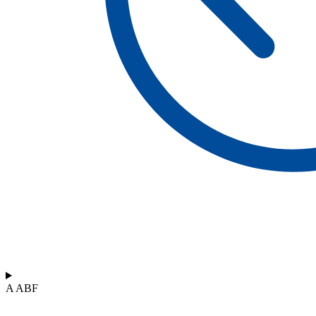
A ABF