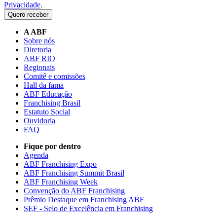
Privacidade
.
Quero receber
A ABF
Sobre nós
Diretoria
ABF RIO
Regionais
Comitê e comissões
Hall da fama
ABF Educação
Franchising Brasil
Estatuto Social
Ouvidoria
FAQ
Fique por dentro
Agenda
ABF Franchising Expo
ABF Franchising Summit Brasil
ABF Franchising Week
Convenção do ABF Franchising
Prêmio Destaque em Franchising ABF
SEF - Selo de Excelência em Franchising