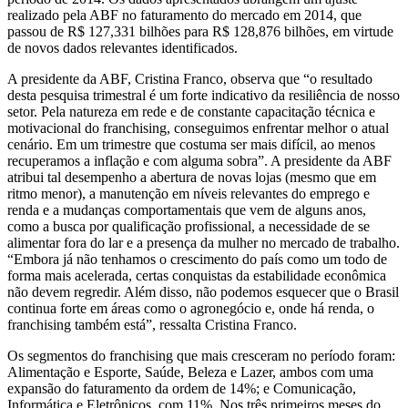
realizado pela ABF no faturamento do mercado em 2014, que
passou de R$ 127,331 bilhões para R$ 128,876 bilhões, em virtude
de novos dados relevantes identificados.
A presidente da ABF, Cristina Franco, observa que “o resultado
desta pesquisa trimestral é um forte indicativo da resiliência de nosso
setor. Pela natureza em rede e de constante capacitação técnica e
motivacional do franchising, conseguimos enfrentar melhor o atual
cenário. Em um trimestre que costuma ser mais difícil, ao menos
recuperamos a inflação e com alguma sobra”. A presidente da ABF
atribui tal desempenho a abertura de novas lojas (mesmo que em
ritmo menor), a manutenção em níveis relevantes do emprego e
renda e a mudanças comportamentais que vem de alguns anos,
como a busca por qualificação profissional, a necessidade de se
alimentar fora do lar e a presença da mulher no mercado de trabalho.
“Embora já não tenhamos o crescimento do país como um todo de
forma mais acelerada, certas conquistas da estabilidade econômica
não devem regredir. Além disso, não podemos esquecer que o Brasil
continua forte em áreas como o agronegócio e, onde há renda, o
franchising também está”, ressalta Cristina Franco.
Os segmentos do franchising que mais cresceram no período foram:
Alimentação e Esporte, Saúde, Beleza e Lazer, ambos com uma
expansão do faturamento da ordem de 14%; e Comunicação,
Informática e Eletrônicos, com 11%. Nos três primeiros meses do