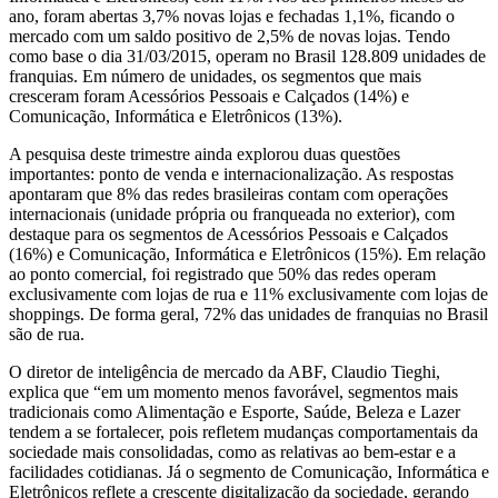
ano, foram abertas 3,7% novas lojas e fechadas 1,1%, ficando o
mercado com um saldo positivo de 2,5% de novas lojas. Tendo
como base o dia 31/03/2015, operam no Brasil 128.809 unidades de
franquias. Em número de unidades, os segmentos que mais
cresceram foram Acessórios Pessoais e Calçados (14%) e
Comunicação, Informática e Eletrônicos (13%).
A pesquisa deste trimestre ainda explorou duas questões
importantes: ponto de venda e internacionalização. As respostas
apontaram que 8% das redes brasileiras contam com operações
internacionais (unidade própria ou franqueada no exterior), com
destaque para os segmentos de Acessórios Pessoais e Calçados
(16%) e Comunicação, Informática e Eletrônicos (15%). Em relação
ao ponto comercial, foi registrado que 50% das redes operam
exclusivamente com lojas de rua e 11% exclusivamente com lojas de
shoppings. De forma geral, 72% das unidades de franquias no Brasil
são de rua.
O diretor de inteligência de mercado da ABF, Claudio Tieghi,
explica que “em um momento menos favorável, segmentos mais
tradicionais como Alimentação e Esporte, Saúde, Beleza e Lazer
tendem a se fortalecer, pois refletem mudanças comportamentais da
sociedade mais consolidadas, como as relativas ao bem-estar e a
facilidades cotidianas. Já o segmento de Comunicação, Informática e
Eletrônicos reflete a crescente digitalização da sociedade, gerando