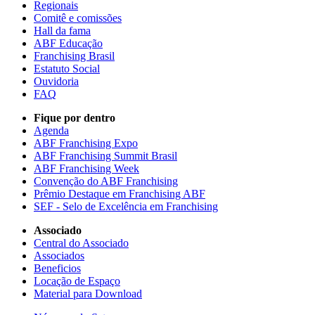
Regionais
Comitê e comissões
Hall da fama
ABF Educação
Franchising Brasil
Estatuto Social
Ouvidoria
FAQ
Fique por dentro
Agenda
ABF Franchising Expo
ABF Franchising Summit Brasil
ABF Franchising Week
Convenção do ABF Franchising
Prêmio Destaque em Franchising ABF
SEF - Selo de Excelência em Franchising
Associado
Central do Associado
Associados
Beneficios
Locação de Espaço
Material para Download