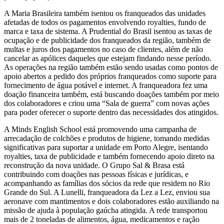
A Maria Brasileira também isentou os franqueados das unidades
afetadas de todos os pagamentos envolvendo royalties, fundo de
marca e taxa de sistema. A Prudential do Brasil isentou as taxas de
ocupação e de publicidade dos franqueados da região, também de
multas e juros dos pagamentos no caso de clientes, além de não
cancelar as apólices daqueles que estejam findando nesse período.
As operações na região também estão sendo usadas como pontos de
apoio abertos a pedido dos próprios franqueados como suporte para
fornecimento de água potável e internet. A franqueadora fez uma
doação financeira também, está buscando doações também por meio
dos colaboradores e criou uma “Sala de guerra” com novas ações
para poder oferecer o suporte dentro das necessidades dos atingidos.
A Minds English School está promovendo uma campanha de
arrecadação de colchões e produtos de higiene, tomando medidas
significativas para suportar a unidade em Porto Alegre, isentando
royalties, taxa de publicidade e também fornecendo apoio direto na
reconstrução da nova unidade. O Grupo Sal & Brasa está
contribuindo com doações nas pessoas físicas e jurídicas, e
acompanhando as famílias dos sócios da rede que residem no Rio
Grande do Sul. A Lunelli, franqueadora da Lez a Lez, enviou sua
aeronave com mantimentos e dois colaboradores estão auxiliando na
missão de ajuda à população gaúcha atingida. A rede transportou
mais de 2 toneladas de alimentos, água, medicamentos e ração