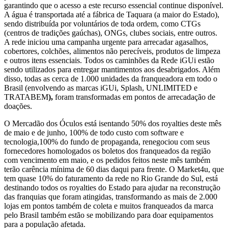
garantindo que o acesso a este recurso essencial continue disponível.
A água é transportada até a fábrica de Taquara (a maior do Estado),
sendo distribuída por voluntários de toda ordem, como CTGs
(centros de tradições gaúchas), ONGs, clubes sociais, entre outros.
A rede iniciou uma campanha urgente para arrecadar agasalhos,
cobertores, colchões, alimentos não perecíveis, produtos de limpeza
e outros itens essenciais. Todos os caminhões da Rede iGUi estão
sendo utilizados para entregar mantimentos aos desabrigados. Além
disso, todas as cerca de 1.000 unidades da franqueadora em todo o
Brasil (envolvendo as marcas iGUi, Splash, UNLIMITED e
TRATABEM
),
foram transformadas em pontos de arrecadação de
doações.
O Mercadão dos Óculos está isentando 50% dos royalties deste mês
de maio e de junho, 100% de todo custo com software e
tecnologia,100% do fundo de propaganda, renegociou com seus
fornecedores homologados os boletos dos franqueados da região
com vencimento em maio, e os pedidos feitos neste mês também
terão carência mínima de 60 dias daqui para frente. O Market4u, que
tem quase 10% do faturamento da rede no Rio Grande do Sul, está
destinando todos os royalties do Estado para ajudar na reconstrução
das franquias que foram atingidas, transformando as mais de 2.000
lojas em pontos também de coleta e muitos franqueados da marca
pelo Brasil também estão se mobilizando para doar equipamentos
para a população afetada.