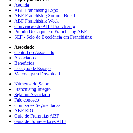
Agenda
ABF Franchising Expo
ABF Franchising Summit Brasil
ABF Franchising Week
Convenção do ABF Franchising
Prêmio Destaque em Franchising ABF
SEF - Selo de Excelência em Franchising
Associado
Central do Associado
Associados
Beneficios
Locação de Espaço
Material para Download
Números do Setor
Franchising Íntegro
Seja um Associado
Fale conosco
Comissões Segmentadas
ABF RIO
Guia de Franquias ABF
Guia de Fornecedores ABF