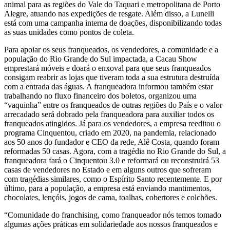
animal para as regiões do Vale do Taquari e metropolitana de Porto
Alegre, atuando nas expedições de resgate. Além disso, a Lunelli
está com uma campanha interna de doações, disponibilizando todas
as suas unidades como pontos de coleta.
Para apoiar os seus franqueados, os vendedores, a comunidade e a
população do Rio Grande do Sul impactada, a Cacau Show
emprestará móveis e doará o enxoval para que seus franqueados
consigam reabrir as lojas que tiveram toda a sua estrutura destruída
com a entrada das águas. A franqueadora informou também estar
trabalhando no fluxo financeiro dos boletos, organizou uma
“vaquinha” entre os franqueados de outras regiões do País e o valor
arrecadado será dobrado pela franqueadora para auxiliar todos os
franqueados atingidos. Já para os vendedores, a empresa reeditou o
programa Cinquentou, criado em 2020, na pandemia, relacionado
aos 50 anos do fundador e CEO da rede, Alê Costa, quando foram
reformadas 50 casas. Agora, com a tragédia no Rio Grande do Sul, a
franqueadora fará o Cinquentou 3.0 e reformará ou reconstruirá 53
casas de vendedores no Estado e em alguns outros que sofreram
com tragédias similares, como o Espírito Santo recentemente. E por
último, para a população, a empresa está enviando mantimentos,
chocolates, lençóis, jogos de cama, toalhas, cobertores e colchões.
“Comunidade do franchising, como franqueador nós temos tomado
algumas ações práticas em solidariedade aos nossos franqueados e