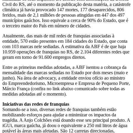
Civil do RS, até o momento da publicação desta matéria, a catástrofe
climática já havia provocado 147 mortes, 177 desaparecidos, 806
feridos, mais de 2,1 milhões de pessoas atingidas em 447 dos 497
municípios gaúchos. Isso equivale a cerca de 90% do Estado, que é
o terceiro maior do País em número de cidades.
Atualmente, das mais de mil redes de franquias associadas à
entidade, 570 estão presentes em 184 cidades do Estado, que conta
com 103 marcas nele sediadas. A estimativa da ABF é de que haja
10.959 operações de franquias no RS, de 2.104 diferentes redes que
geram em torno de 91.600 empregos diretos.
Entre as primeiras medidas adotadas, a ABF isentou a cobrança da
mensalidade das marcas sediadas no Estado por dois meses (maio e
junho). Na área de advocacy, a entidade enviou ofício ao ministro
do Empreendedorismo, Microempresa e Empresa de Pequeno Porte,
Márcio França (confira no link abaixo comunicado sobre todas as
medidas adotadas até o momento).
Iniciativas das redes de franquias
Somando-se a isso, diversas redes de franquias também estão
mobilizando esforços para ajudar a minimizar os impactos da
tragédia. A Anjo Colchões está doando esse seu principal produto. A
iGUi, marca gaúcha, já doou o equivalente a 250 mil litros de água
potável às áreas mais afetadas. São 12 carretas direcionadas,