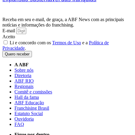
Receba em seu e-mail, de graça, a ABF News com as principais
notícias e informações do franchising.
E-mail
Aceito
Li e concordo com os
Termos de Uso
e a
Política de
Privacidade
.
Quero receber
A ABF
Sobre nós
Diretoria
ABF RIO
Regionais
Comitê e comissões
Hall da fama
ABF Educação
Franchising Brasil
Estatuto Social
Ouvidoria
FAQ
Fique por dentro