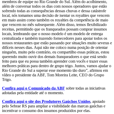
membros de equipe no Rio Grande do Sul. Além do acolhimento,
além de conversar todos os dias com nossos operadores que estão
sofrendo todas as consequências dessas chuvas e dessa catástrofe
local, nós tomamos uma decisão de isentar os royalties que vencem
em maio assim como também os royalties da competência de maio
que vencem no mês subsequente. Além disso, temos flexibilizado
receitas, permitindo que os franqueados possam comprar insumos
locais, lembrando que o nosso modelo é um modelo de entrega
centralizada e também trazendo fornecedores para apoiar todos os
nossos restaurantes que estão passando por situações muito severas e
difíceis nesses dias. Aqui não me coloco numa posição de orientar
ninguém, muito pelo contrário, eu compartilho essas práticas, estou
querendo muito ouvir dos demais franqueadores o que está sendo
feito para que eu possa também aprender com vocês e trazer essas
melhores práticas para dentro de grupo trigo. Juntos, vamos ajudar o
Rio Grande do Sul a superar esse momento tão duro”, afirmou em
vídeo o presidente da ABF, Tom Moreira Leite, CEO do Grupo
Trigo.
Confira aqui o Comunicado da ABF
sobre todas as iniciativas
adotadas pela entidade até o momento.
Confira aqui o site dos Produtores Gaúchos Unidos
, apoiado
pelo Sebrae RS para ampliar a visibilidade das marcas gaúchas e
incentivar o consumo dos insumos produzidos por elas.