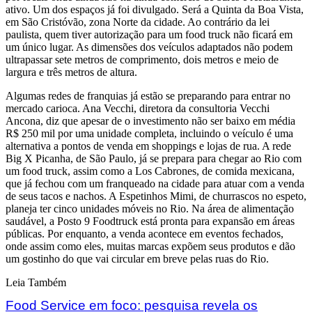
ativo. Um dos espaços já foi divulgado. Será a Quinta da Boa Vista,
em São Cristóvão, zona Norte da cidade. Ao contrário da lei
paulista, quem tiver autorização para um food truck não ficará em
um único lugar. As dimensões dos veículos adaptados não podem
ultrapassar sete metros de comprimento, dois metros e meio de
largura e três metros de altura.
Algumas redes de franquias já estão se preparando para entrar no
mercado carioca. Ana Vecchi, diretora da consultoria Vecchi
Ancona, diz que apesar de o investimento não ser baixo em média
R$ 250 mil por uma unidade completa, incluindo o veículo é uma
alternativa a pontos de venda em shoppings e lojas de rua. A rede
Big X Picanha, de São Paulo, já se prepara para chegar ao Rio com
um food truck, assim como a Los Cabrones, de comida mexicana,
que já fechou com um franqueado na cidade para atuar com a venda
de seus tacos e nachos. A Espetinhos Mimi, de churrascos no espeto,
planeja ter cinco unidades móveis no Rio. Na área de alimentação
saudável, a Posto 9 Foodtruck está pronta para expansão em áreas
públicas. Por enquanto, a venda acontece em eventos fechados,
onde assim como eles, muitas marcas expõem seus produtos e dão
um gostinho do que vai circular em breve pelas ruas do Rio.
Leia Também
Food Service em foco: pesquisa revela os