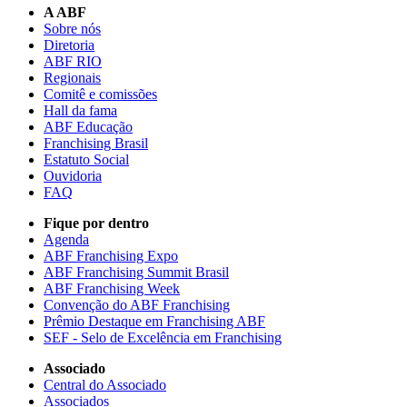
A ABF
Sobre nós
Diretoria
ABF RIO
Regionais
Comitê e comissões
Hall da fama
ABF Educação
Franchising Brasil
Estatuto Social
Ouvidoria
FAQ
Fique por dentro
Agenda
ABF Franchising Expo
ABF Franchising Summit Brasil
ABF Franchising Week
Convenção do ABF Franchising
Prêmio Destaque em Franchising ABF
SEF - Selo de Excelência em Franchising
Associado
Central do Associado
Associados