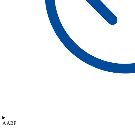
A ABF