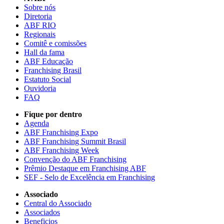
Sobre nós
Diretoria
ABF RIO
Regionais
Comitê e comissões
Hall da fama
ABF Educação
Franchising Brasil
Estatuto Social
Ouvidoria
FAQ
Fique por dentro
Agenda
ABF Franchising Expo
ABF Franchising Summit Brasil
ABF Franchising Week
Convenção do ABF Franchising
Prêmio Destaque em Franchising ABF
SEF - Selo de Excelência em Franchising
Associado
Central do Associado
Associados
Beneficios