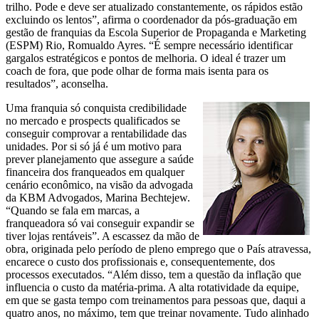
trilho. Pode e deve ser atualizado constantemente, os rápidos estão
excluindo os lentos”, afirma o coordenador da pós-graduação em
gestão de franquias da Escola Superior de Propaganda e Marketing
(ESPM) Rio, Romualdo Ayres. “É sempre necessário identificar
gargalos estratégicos e pontos de melhoria. O ideal é trazer um
coach de fora, que pode olhar de forma mais isenta para os
resultados”, aconselha.
Uma franquia só conquista credibilidade
no mercado e prospects qualificados se
conseguir comprovar a rentabilidade das
unidades. Por si só já é um motivo para
prever planejamento que assegure a saúde
financeira dos franqueados em qualquer
cenário econômico, na visão da advogada
da KBM Advogados, Marina Bechtejew.
“Quando se fala em marcas, a
franqueadora só vai conseguir expandir se
tiver lojas rentáveis”. A escassez da mão de
obra, originada pelo período de pleno emprego que o País atravessa,
encarece o custo dos profissionais e, consequentemente, dos
processos executados. “Além disso, tem a questão da inflação que
influencia o custo da maté­ria-prima. A alta rotatividade da equipe,
em que se gasta tempo com treinamentos para pessoas que, daqui a
quatro anos, no máximo, tem que treinar novamente. Tudo alinhado