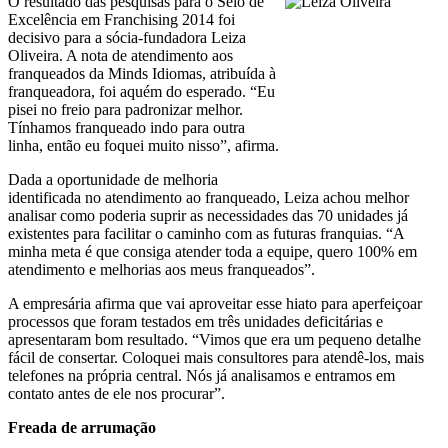
O resultado das pesquisas para o Selo de
Excelência em Franchising 2014 foi
decisivo para a sócia-fundadora Leiza
Oliveira. A nota de atendimento aos
franqueados da Minds Idiomas, atribuída à
franqueadora, foi aquém do esperado. “Eu
pisei no freio para padronizar melhor.
Tínhamos franqueado indo para outra
linha, então eu foquei muito nisso”, afirma.
Dada a oportunidade de melhoria
identificada no atendimento ao franqueado, Leiza achou melhor
analisar como poderia suprir as necessidades das 70 unidades já
existentes para facilitar o caminho com as futuras franquias. “A
minha meta é que consiga atender toda a equipe, quero 100% em
atendimento e melhorias aos meus franqueados”.
A empresária afirma que vai aproveitar esse hiato para aperfeiçoar
processos que foram testados em três unidades deficitárias e
apresentaram bom resultado. “Vimos que era um pequeno detalhe
fácil de consertar. Coloquei mais consultores para atendê-los, mais
telefones na própria central. Nós já analisamos e entramos em
contato antes de ele nos procurar”.
Freada de arrumação