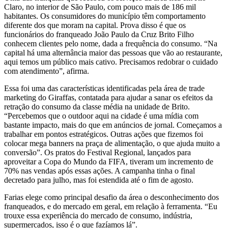
Claro, no interior de São Paulo, com pouco mais de 186 mil
habitantes. Os consumidores do município têm comportamento
diferente dos que moram na capital. Prova disso é que os
funcionários do franqueado João Paulo da Cruz Brito Filho
conhecem clientes pelo nome, dada a frequência do consumo. “Na
capital há uma alternância maior das pessoas que vão ao restaurante,
aqui temos um público mais cativo. Precisamos redobrar o cuidado
com atendimento”, afirma.
Essa foi uma das características identificadas pela área de trade
marketing do Giraffas, contatada para ajudar a sanar os efeitos da
retração do consumo da classe média na unidade de Brito.
“Percebemos que o outdoor aqui na cidade é uma mídia com
bastante impacto, mais do que em anúncios de jornal. Começamos a
trabalhar em pontos estratégicos. Outras ações que fizemos foi
colocar mega banners na praça de alimentação, o que ajuda muito a
conversão”. Os pratos do Festival Regional, lançados para
aproveitar a Copa do Mundo da FIFA, tiveram um incremento de
70% nas vendas após essas ações. A campanha tinha o final
decretado para julho, mas foi estendida até o fim de agosto.
Farias elege como principal desafio da área o desconhecimento dos
franqueados, e do mercado em geral, em relação à ferramenta. “Eu
trouxe essa experiência do mercado de consumo, indústria,
supermercados, isso é o que fazíamos lá”.