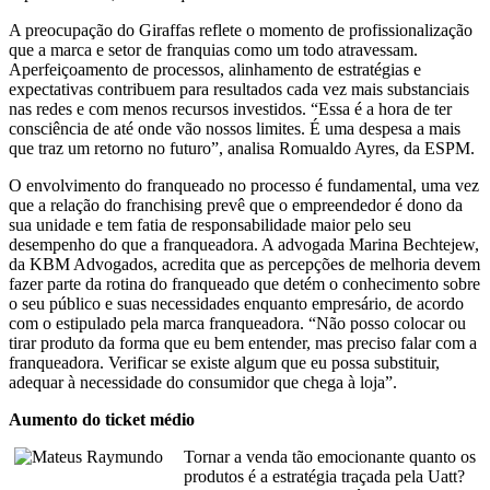
A preocupação do Giraffas reflete o momento de profissionalização
que a marca e setor de franquias como um todo atravessam.
Aperfeiçoamento de processos, alinhamento de estratégias e
expectativas contribuem para resultados cada vez mais substanciais
nas redes e com menos recursos investidos. “Essa é a hora de ter
consciência de até onde vão nossos limites. É uma despesa a mais
que traz um retorno no futuro”, analisa Romualdo Ayres, da ESPM.
O envolvimento do franqueado no processo é fundamental, uma vez
que a relação do franchising prevê que o empreendedor é dono da
sua unidade e tem fatia de responsabilidade maior pelo seu
desempenho do que a franqueadora. A advogada Marina Bechtejew,
da KBM Advogados, acredita que as percepções de melhoria devem
fazer parte da rotina do franqueado que detém o conhecimento sobre
o seu público e suas necessidades enquanto empresário, de acordo
com o estipulado pela marca franqueadora. “Não posso colocar ou
tirar produto da forma que eu bem entender, mas preciso falar com a
franqueadora. Verificar se existe algum que eu possa substituir,
adequar à necessidade do consumidor que chega à loja”.
Aumento do ticket médio
Tornar a venda tão emocionante quanto os
produtos é a estratégia traçada pela Uatt?