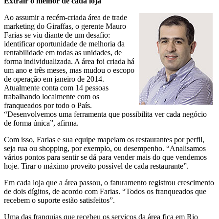
Extrair o melhor de cada loja
Ao assumir a recém-criada área de trade
marketing do Giraffas, o gerente Mauro
Farias se viu diante de um desafio:
identificar oportunidade de melhoria da
rentabilidade em todas as unidades, de
forma individualizada. A área foi criada há
um ano e três meses, mas mudou o escopo
de operação em janeiro de 2014.
Atualmente conta com 14 pessoas
trabalhando localmente com os
franqueados por todo o País.
“Desenvolvemos uma ferramenta que possibilita ver cada negócio
de forma única”, afirma.
Com isso, Farias e sua equipe mapeiam os restaurantes por perfil,
seja rua ou shopping, por exemplo, ou desempenho. “Analisamos
vários pontos para sentir se dá para vender mais do que vendemos
hoje. Tirar o máximo proveito possível de cada restaurante”.
Em cada loja que a área passou, o faturamento registrou crescimento
de dois dígitos, de acordo com Farias. “Todos os franqueados que
recebem o suporte estão satisfeitos”.
Uma das franquias que recebeu os serviços da área fica em Rio