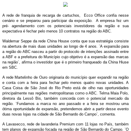
A rede de franquia de recarga de cartuchos, Ecco Office confia nesse
cenário e se preparou para participar da exposição. A empresa fez um
pré- agendamento com os potenciais investidores da região e sua
expectativa é fechar pelo menos 10 contratos na região do ABC.
Waldemar Seppe da rede China House conta que sua estratégia consiste
na abertura de mais duas unidades ao longo de 4 anos. `A expansão para
a região do ABC nasceu a partir do protocolo de intenções assinado entre
a ABF e a prefeitura do Município cujo objetivo é a expansão das marcas
na região`, afirma o investidor que é o primeiro franqueado da China Hiuse
em SBC.
A rede Martelinho de Ouro originaria do município quer expandir na região
e conta com a feira para fechar pelo menos quatro novas unidades. A
Casa Coisa de São José do Rio Preto está de olho nas oportunidades
principalmente nas regiões metropolitanas como o ABC. Telma Maia Polo,
diretora da Lessô Bis, também concorda com o potencial mercado da
região. `Fundamos a marca no ano passado e a feira se mostrou uma
ótima oportunidade de expansão, pretendemos abrir a partir desse evento
duas novas lojas na cidade de São Bernardo do Campo`, comenta.
A Lavasecco, rede de lavanderia Premium com 11 lojas no País, também
tem planos de expansão focada na região de São Bernardo do Campo. `O