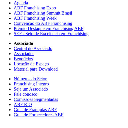
Agenda
ABF Franchising Expo
ABF Franchising Summit Brasil
ABF Franchising Week
Convenção do ABF Franchising
Prêmio Destaque em Franchising ABF
SEF - Selo de Excelência em Franchising
Associado
Central do Associado
Associados
Beneficios
Locação de Espaço
Material para Download
Números do Setor
Franchising Íntegro
Seja um Associado
Fale conosco
Comissões Segmentadas
ABF RIO
Guia de Franquias ABF
Guia de Fornecedores ABF