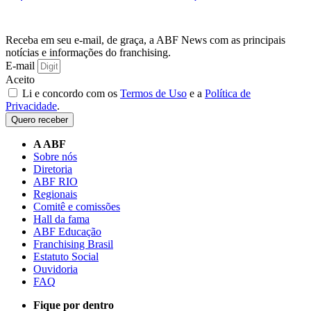
Receba em seu e-mail, de graça, a ABF News com as principais
notícias e informações do franchising.
E-mail
Aceito
Li e concordo com os
Termos de Uso
e a
Política de
Privacidade
.
Quero receber
A ABF
Sobre nós
Diretoria
ABF RIO
Regionais
Comitê e comissões
Hall da fama
ABF Educação
Franchising Brasil
Estatuto Social
Ouvidoria
FAQ
Fique por dentro