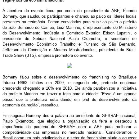
segmentos da economia nacional.
A abertura do evento ficou por conta do presidente da ABF, Ricardo
Bomeny, que saudou os participantes e chamou ao palco os líderes locais
presentes na cerimônia. Foram convidados para subir ao palco o prefeito
de São Bernardo do Campo, Luiz Marinho, o representante do Ministério
do Desenvolvimento, Indústria e Comércio Exterior, Edson Lupatini, o
presidente do Sebrae Nacional Paulo Okamotto, o secretário de
Desenvolvimento Econômico Trabalho e Turismo de São Bernardo,
Jefferson da Conceição e Marcos Mastrodonakis, presidente da Brasil
Trade Show (BTS), empresa promotora do evento.
Bomeny falou sobre o desenvolvimento do franchising no Brasil,que
faturou R$63 bilhões em 2009, e segundo ele, pretende continuar
crescendo chegando a 16% em 2010. Ele ainda parabenizou a iniciativa
do prefeito Marinho em trazer a feira para a cidade: `Esse é um grande
passo que a prefeitura está dando em prol do desenvolvimento da
economia da região`, ressaltou.
Em seguida Bomeny deu a palavra ao presidente do SEBRAE nacional,
Paulo Okamotto, que elogiou a organização da feira e destacou a
importância da parceria do SEBRAE com a ABF para melhorar a
competitividade das empresas no mercado nacional. `Consideramos o
Brasil como um país privilegiado e o setor de franchising ajuda a aquecer