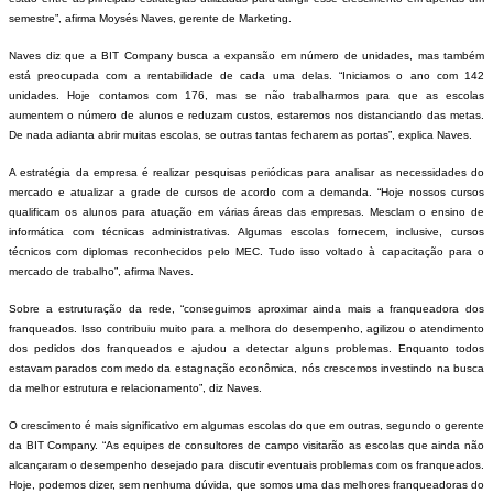
semestre”, afirma Moysés Naves, gerente de Marketing.
Naves diz que a BIT Company busca a expansão em número de unidades, mas também
está preocupada com a rentabilidade de cada uma delas. “Iniciamos o ano com 142
unidades. Hoje contamos com 176, mas se não trabalharmos para que as escolas
aumentem o número de alunos e reduzam custos, estaremos nos distanciando das metas.
De nada adianta abrir muitas escolas, se outras tantas fecharem as portas”, explica Naves.
A estratégia da empresa é realizar pesquisas periódicas para analisar as necessidades do
mercado e atualizar a grade de cursos de acordo com a demanda. “Hoje nossos cursos
qualificam os alunos para atuação em várias áreas das empresas. Mesclam o ensino de
informática com técnicas administrativas. Algumas escolas fornecem, inclusive, cursos
técnicos com diplomas reconhecidos pelo MEC. Tudo isso voltado à capacitação para o
mercado de trabalho”, afirma Naves.
Sobre a estruturação da rede, “conseguimos aproximar ainda mais a franqueadora dos
franqueados. Isso contribuiu muito para a melhora do desempenho, agilizou o atendimento
dos pedidos dos franqueados e ajudou a detectar alguns problemas. Enquanto todos
estavam parados com medo da estagnação econômica, nós crescemos investindo na busca
da melhor estrutura e relacionamento”, diz Naves.
O crescimento é mais significativo em algumas escolas do que em outras, segundo o gerente
da BIT Company. “As equipes de consultores de campo visitarão as escolas que ainda não
alcançaram o desempenho desejado para discutir eventuais problemas com os franqueados.
Hoje, podemos dizer, sem nenhuma dúvida, que somos uma das melhores franqueadoras do