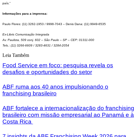
país.”
Informações para a imprensa:
Paulo Flores: (11) 3262-1953 / 9998-7043 – Denis Dana: (11) 9949-6535
Ex-Libris Comunicação Integrada
Av. Paulista, 509 conj. 602 – São Paulo – SP – CEP: 01311-000
Tels.: (11) 3266-6609 / 3283-4631 / 3284-2054
Leia Também
Food Service em foco: pesquisa revela os
desafios e oportunidades do setor
ABF ruma aos 40 anos impulsionando o
franchising brasileiro
ABF fortalece a internacionalização do franchising
brasileiro com missão empresarial ao Panamá e à
Costa Rica
7 insights da ABF Franchising Week 2026 para