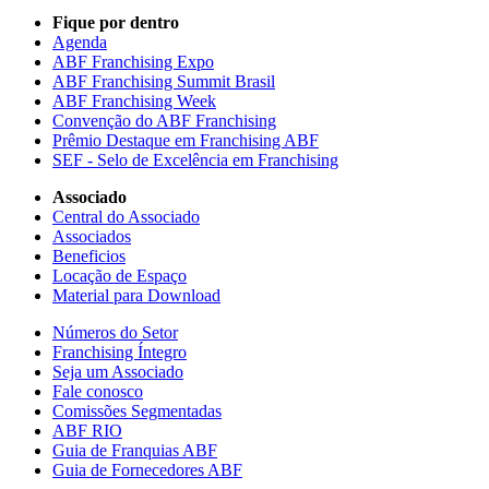
Fique por dentro
Agenda
ABF Franchising Expo
ABF Franchising Summit Brasil
ABF Franchising Week
Convenção do ABF Franchising
Prêmio Destaque em Franchising ABF
SEF - Selo de Excelência em Franchising
Associado
Central do Associado
Associados
Beneficios
Locação de Espaço
Material para Download
Números do Setor
Franchising Íntegro
Seja um Associado
Fale conosco
Comissões Segmentadas
ABF RIO
Guia de Franquias ABF
Guia de Fornecedores ABF