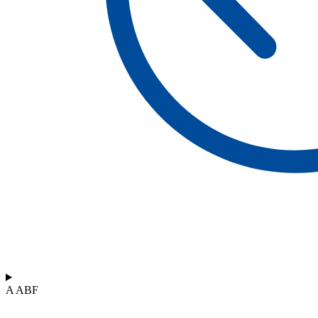
A ABF