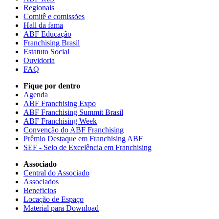
Regionais
Comitê e comissões
Hall da fama
ABF Educação
Franchising Brasil
Estatuto Social
Ouvidoria
FAQ
Fique por dentro
Agenda
ABF Franchising Expo
ABF Franchising Summit Brasil
ABF Franchising Week
Convenção do ABF Franchising
Prêmio Destaque em Franchising ABF
SEF - Selo de Excelência em Franchising
Associado
Central do Associado
Associados
Beneficios
Locação de Espaço
Material para Download