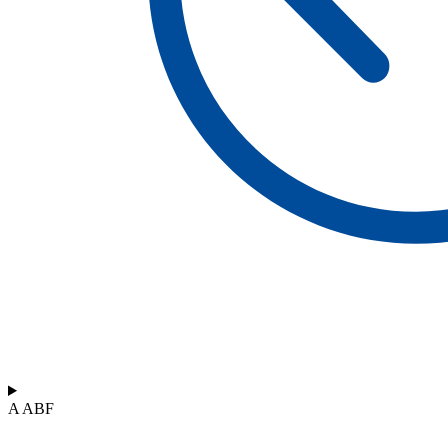
A ABF