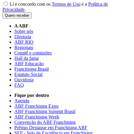
Li e concordo com os
Termos de Uso
e a
Política de
Privacidade
.
Quero receber
A ABF
Sobre nós
Diretoria
ABF RIO
Regionais
Comitê e comissões
Hall da fama
ABF Educação
Franchising Brasil
Estatuto Social
Ouvidoria
FAQ
Fique por dentro
Agenda
ABF Franchising Expo
ABF Franchising Summit Brasil
ABF Franchising Week
Convenção do ABF Franchising
Prêmio Destaque em Franchising ABF
SEF - Selo de Excelência em Franchising