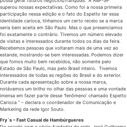
possa gerar futuros negócios/franquias. “A ABF-SP
superou nossas expectativas. Como foi a nossa primeira
participação nessa edição e o fato do Espetto ter essa
identidade carioca, tínhamos um certo receio se a marca
seria bem aceita em São Paulo. Mas o que presenciamos
foi exatamente o contrário. Tivemos um número elevado
de visitas e interessados durante todos os dias da feira.
Recebemos pessoas que voltaram mais de uma vez ao
estande, mostrando-se bem interessadas. Podemos dizer
que fomos muito bem recebidos, não somente pelo
Estado de São Paulo, mas pelo Brasil inteiro. Tivemos
interessados de todas as regiões do Brasil e do exterior.
Durante cada apresentação sobre a nossa marca,
notávamos um brilho no olhar das pessoas e uma vontade
imensa em fazer parte desse ‘fenômeno’ chamado Espetto
Carioca “ – declara o coordenador de Comunicação e
Marketing da rede Igor Souto.
Fry´s – Fast Casual de Hambúrgueres
De acordo com o sócio-fundador da rede, José Guilherme