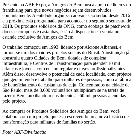
Presente na ABF Expo, a Amigos do Bem busca apoio de líderes do
franchising para que novos negócios sejam desenvolvidos
conjuntamente. A entidade organiza caravanas ao sertão desde 2016
e a próxima está programada para acontecer no segundo semestre de
2018. Os produtos solidários da ONG, como ecobags de patchwork,
doces e compotas e castanhas, estão à disposição e à venda no
estande exclusivo da Amigos do Bem.
O trabalho começou em 1993, liderado por Alcione Albanesi, e
tornou-se um dos maiores projetos sociais do Brasil. A instituição já
construiu quatro Cidades do Bem, dotadas de completa
infraestrutura, e Centros de Transformação para atender 10 mil
crianças e jovens, com ensino regular e cursos profissionalizantes.
Além disso, desenvolve o potencial de cada localidade, com projetos
que geram renda e trabalho para milhares de pessoas, como a fábrica
de beneficiamento de castanhas de caju. Concentrados na cidade de
São Paulo, mais de 8.600 voluntários multiplicam-se na tarefa de
fazer o Bem, auxiliando mensalmente às 60 mil pessoas atendidas
pelo projeto.
Ao comprar os Produtos Solidários dos Amigos do Bem, você
colabora com um projeto que está escrevendo uma nova história de
transformação para milhares de famílias no sertão.
Foto: ABF/Divulgação