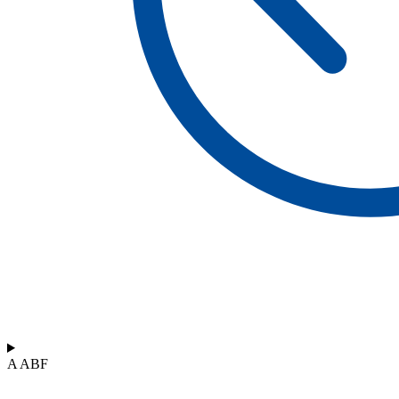
A ABF