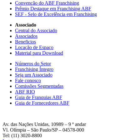
Convenção do ABF Franchising
Prêmio Destaque em Franchising ABF
SEF - Selo de Excelência em Franchising
Associado
Central do Associado
Associados
Beneficios
Locação de Espaço
Material para Download
Números do Setor
Franchising Íntegro
Seja um Associado
Fale conosco
Comissões Segmentadas
ABF RIO
Guia de Franquias ABF
Guia de Fornecedores ABF
Av. das Nações Unidas, 10989 – 9 º andar
Vl. Olímpia – São Paulo/SP – 04578-000
Tel: (11) 3020-8800