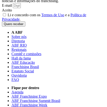
notícias e informações do franchising.
E-mail
Aceito
Li e concordo com os
Termos de Uso
e a
Política de
Privacidade
.
Quero receber
A ABF
Sobre nós
Diretoria
ABF RIO
Regionais
Comitê e comissões
Hall da fama
ABF Educação
Franchising Brasil
Estatuto Social
Ouvidoria
FAQ
Fique por dentro
Agenda
ABF Franchising Expo
ABF Franchising Summit Brasil
ABF Franchising Week