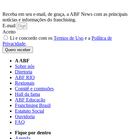
Receba em seu e-mail, de graça, a ABF News com as principais
notícias e informações do franchising.
E-mail
Aceito
Li e concordo com os
Termos de Uso
e a
Política de
Privacidade
.
Quero receber
A ABF
Sobre nós
Diretoria
ABF RIO
Regionais
Comitê e comissões
Hall da fama
ABF Educação
Franchising Brasil
Estatuto Social
Ouvidoria
FAQ
Fique por dentro
Agenda