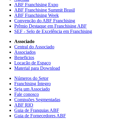
ABF Franchising Expo
ABF Franchising Summit Brasil
ABF Franchising Week
Convenção do ABF Franchising
Prêmio Destaque em Franchising ABF
SEF - Selo de Excelência em Franchising
Associado
Central do Associado
Associados
Beneficios
Locação de Espaço
Material para Download
Números do Setor
Franchising Íntegro
Seja um Associado
Fale conosco
Comissões Segmentadas
ABF RIO
Guia de Franquias ABF
Guia de Fornecedores ABF