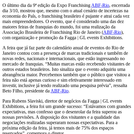
O último dia da 9ª edição da Expo Franchising
ABF-Rio
, encerrada
dia 3/10, mostrou que, mesmo com o atual cenário de incertezas na
economia do País, o franchising brasileiro é pujante e atrai cada vez
mais empreendedores. O evento, que é considerado uma das dez
maiores feiras de franquias do mundo, foi uma realização da
Associação Brasileira de Franchising Rio de Janeiro (
ABF-Rio
),
com organização e promoção da Fagga | GL events Exhibitions.
A feira que já faz parte do calendário anual de eventos do Rio de
Janeiro contou com a presença de marcas tradicionais e também de
novas redes, nacionais e internacionais, que estão ingressando no
mercado de franquias. “Muitas marcas estão recebendo visitantes de
outros estados brasileiros. Isto sinaliza que o evento adquiriu uma
abrangência maior. Percebemos também que o público que visitou a
feira não está apenas curioso e sim efetivamente interessado em
investir, inclusive já tendo realizado uma pesquisa prévia”, ressalta
Beto Filho, presidente da
ABF-Rio
.
Para Rubens Slaviski, diretor de negócios da Fagga | GL events
Exhibitions, a feira foi um grande sucesso: “Estávamos com grandes
expectativas, mas confesso que o desenrolar da feira superou as
nossas previsões. A disposição dos visitantes e a qualidade das
negociações realizadas superaram nossas expectativas. Para a
próxima edição da feira, já temos mais de 75% dos espaços
reservados”, comemora o diretor.