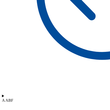
A ABF