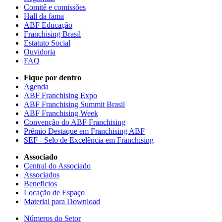
Comitê e comissões
Hall da fama
ABF Educação
Franchising Brasil
Estatuto Social
Ouvidoria
FAQ
Fique por dentro
Agenda
ABF Franchising Expo
ABF Franchising Summit Brasil
ABF Franchising Week
Convenção do ABF Franchising
Prêmio Destaque em Franchising ABF
SEF - Selo de Excelência em Franchising
Associado
Central do Associado
Associados
Beneficios
Locação de Espaço
Material para Download
Números do Setor