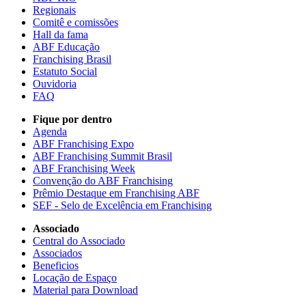
Regionais
Comitê e comissões
Hall da fama
ABF Educação
Franchising Brasil
Estatuto Social
Ouvidoria
FAQ
Fique por dentro
Agenda
ABF Franchising Expo
ABF Franchising Summit Brasil
ABF Franchising Week
Convenção do ABF Franchising
Prêmio Destaque em Franchising ABF
SEF - Selo de Excelência em Franchising
Associado
Central do Associado
Associados
Beneficios
Locação de Espaço
Material para Download