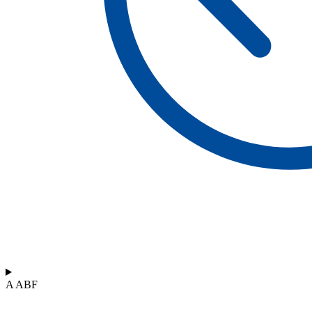
A ABF