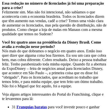
Essa redução no número de licenciados já foi uma preparação
para a crise?
Felizmente sim. Mas não foi intencional, não sabíamos o que
aconteceria com a economia brasileira. Todos os licenciados dizem
que têm aumento nas vendas, cadê a crise? Temos uma visão clara
de aumentar os licenciados, mas pela questão de distribuição, não de
produtos. Como chegar a loja de malas em Manaus com a mesma
qualidade que temos no Sudeste?
Você fez quatro anos na presidência da Disney Brasil. Como
avalia a evolução nesse período?
Nós mais do que dobramos o negócio em quatro anos. Então isso
quer dizer que alguma coisa boa fizemos. Eu sou um cara que cobra
bem, mas cobra diferente. Cobro resultado. Deixo a pessoa trabalhar
feliz. Tenho parabenizado toda minha equipe. Quando fiz a abertura
da ExpoDisney – feira de negócios anual para licenciados Disney,
que acontece em São Paulo –, a primeira coisa que eu disse foi
“obrigado”. Para os licenciados, que acreditam no trabalho que
temos feito, e para minha equipe, que tem feito um ótimo trabalho.
Não foi o Miguel que fez aquilo, foi a equipe.
Veja alguns artigos interessantes do Portal do Franchising, clique e
te levaremos para lá:
31
Franquias baratas
para você investir pouco e ganhar