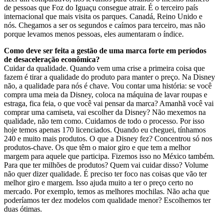
de pessoas que Foz do Iguaçu consegue atrair. É o terceiro país
internacional que mais visita os parques. Canadá, Reino Unido e
nós. Chegamos a ser os segundos e caímos para terceiro, mas não
porque levamos menos pessoas, eles aumentaram o índice.
Como deve ser feita a gestão de uma marca forte em períodos
de desaceleração econômica?
Cuidar da qualidade. Quando vem uma crise a primeira coisa que
fazem é tirar a qualidade do produto para manter o preço. Na Disney
não, a qualidade para nós é chave. Vou contar uma história: se você
compra uma meia da Disney, coloca na máquina de lavar roupas e
estraga, fica feia, o que você vai pensar da marca? Amanhã você vai
comprar uma camiseta, vai escolher da Disney? Não mexemos na
qualidade, não tem como. Cuidamos de todo o processo. Por isso
hoje temos apenas 170 licenciados. Quando eu cheguei, tínhamos
240 e muito mais produtos. O que a Disney fez? Concentrou só nos
produtos-chave. Os que têm o maior giro e que tem a melhor
margem para aquele que participa. Fizemos isso no México também.
Para que ter milhões de produtos? Quem vai cuidar disso? Volume
não quer dizer qualidade. É preciso ter foco nas coisas que vão ter
melhor giro e margem. Isso ajuda muito a ter o preço certo no
mercado. Por exemplo, temos as melhores mochilas. Não acha que
poderíamos ter dez modelos com qualidade menor? Escolhemos ter
duas ótimas.