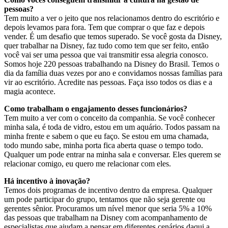
pessoas?
Tem muito a ver o jeito que nos relacionamos dentro do escritório e
depois levamos para fora. Tem que comprar o que faz e depois
vender. É um desafio que temos superado. Se você gosta da Disney,
quer trabalhar na Disney, faz tudo como tem que ser feito, então
você vai ser uma pessoa que vai transmitir essa alegria conosco.
Somos hoje 220 pessoas trabalhando na Disney do Brasil. Temos o
dia da família duas vezes por ano e convidamos nossas famílias para
vir ao escritório. Acredite nas pessoas. Faça isso todos os dias e a
magia acontece.
Como trabalham o engajamento desses funcionários?
Tem muito a ver com o conceito da companhia. Se você conhecer
minha sala, é toda de vidro, estou em um aquário. Todos passam na
minha frente e sabem o que eu faço. Se estou em uma chamada,
todo mundo sabe, minha porta fica aberta quase o tempo todo.
Qualquer um pode entrar na minha sala e conversar. Eles querem se
relacionar comigo, eu quero me relacionar com eles.
Há incentivo à inovação?
Temos dois programas de incentivo dentro da empresa. Qualquer
um pode participar do grupo, tentamos que não seja gerente ou
gerentes sênior. Procuramos um nível menor que seria 5% a 10%
das pessoas que trabalham na Disney com acompanhamento de
especialistas que ajudam a pensar em diferentes cenários daqui a