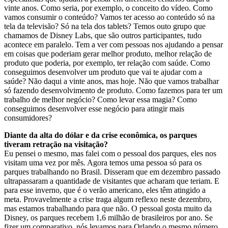
vinte anos. Como seria, por exemplo, o conceito do vídeo. Como
vamos consumir o conteúdo? Vamos ter acesso ao conteúdo só na
tela da televisão? Só na tela dos tablets? Temos outo grupo que
chamamos de Disney Labs, que são outros participantes, tudo
acontece em paralelo. Tem a ver com pessoas nos ajudando a pensar
em coisas que poderiam gerar melhor produto, melhor relação de
produto que poderia, por exemplo, ter relação com saúde. Como
conseguimos desenvolver um produto que vai te ajudar com a
saúde? Não daqui a vinte anos, mas hoje. Não que vamos trabalhar
só fazendo desenvolvimento de produto. Como fazemos para ter um
trabalho de melhor negócio? Como levar essa magia? Como
conseguimos desenvolver esse negócio para atingir mais
consumidores?
Diante da alta do dólar e da crise econômica, os parques
tiveram retração na visitação?
Eu pensei o mesmo, mas falei com o pessoal dos parques, eles nos
visitam uma vez por mês. Agora temos uma pessoa só para os
parques trabalhando no Brasil. Disseram que em dezembro passado
ultrapassaram a quantidade de visitantes que acharam que teriam. E
para esse inverno, que é o verão americano, eles têm atingido a
meta. Provavelmente a crise traga­­ algum reflexo neste dezembro,
mas estamos trabalhando para que não. O pessoal gosta muito da
Disney, os parques­­ recebem 1,6 milhão de brasileiros por ano. Se
fizer um comparativo, nós levamos para Orlando o mesmo número