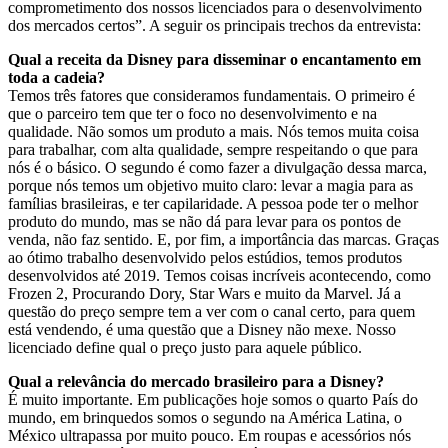
comprometimento dos nossos licenciados para o desenvolvimento
dos mercados certos”. A seguir os principais trechos da entrevista:
Qual a receita da Disney para disseminar o encantamento em
toda a cadeia?
Temos três fatores que consideramos fundamentais. O primeiro é
que o parceiro tem que ter o foco no desenvolvimento e na
qualidade. Não somos um produto a mais. Nós temos muita coisa
para trabalhar, com alta qualidade, sempre respeitando o que para
nós é o básico. O segundo é como fazer a divulgação dessa marca,
porque nós temos um objetivo muito claro: levar a magia para as
famílias brasileiras, e ter capilaridade. A pessoa pode ter o melhor
produto do mundo, mas se não dá para levar para os pontos de
venda, não faz sentido. E, por fim, a importância das marcas. Graças
ao ótimo trabalho desenvolvido pelos estúdios, temos produtos
desenvolvidos até 2019. Temos coisas incríveis acontecendo, como
Frozen 2, Procurando Dory, Star Wars e muito da Marvel. Já a
questão do preço sempre tem a ver com o canal certo, para quem
está vendendo, é uma questão que a Disney não mexe. Nosso
licenciado define qual o preço justo para aquele público.
Qual a relevância do mercado brasileiro para a Disney?
É muito importante. Em publicações hoje somos o quarto País do
mundo, em brinquedos somos o segundo na América Latina, o
México ultrapassa por muito pouco. Em roupas e acessórios nós