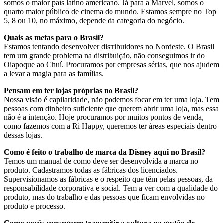
somos o maior país latino americano. Já para a Marvel, somos o
quarto maior público de cinema do mundo. Estamos sempre no Top
5, 8 ou 10, no máximo, depende da categoria do negócio.
Quais as metas para o Brasil?
Estamos tentando desenvolver distribuidores no Nordeste. O Brasil
tem um grande problema na distribuição, não conseguimos ir do
Oiapoque ao Chuí. Procuramos por empresas sérias, que nos ajudem
a levar a magia para as famílias.
Pensam em ter lojas próprias no Brasil?
Nossa visão é capilaridade, não podemos focar em ter uma loja. Tem
pessoas com dinheiro suficiente que querem abrir uma loja, mas essa
não é a intenção. Hoje procuramos por muitos pontos de venda,
como fazemos com a Ri Happy, queremos ter áreas especiais dentro
dessas lojas.
Como é feito o trabalho de marca da Disney aqui no Brasil?
Temos um manual de como deve ser desenvolvida a marca no
produto. Cadastramos todas as fábricas dos licenciados.
Supervisionamos as fábricas e o respeito que têm pelas pessoas, da
responsabilidade corporativa e social. Tem a ver com a qualidade do
produto, mas do trabalho e das pessoas que ficam envolvidas no
produto e processo.
Como vocês conseguem transmitir a cultura na gestão de