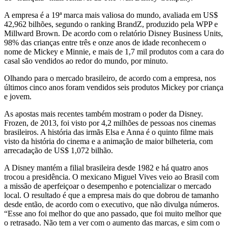
A empresa é a 19ª marca mais valiosa do mundo, avaliada em US$
42,962 bilhões, segundo o ranking BrandZ, produzido pela WPP e
Millward Brown. De acordo com o relatório Disney Business Units,
98% das crianças entre três e onze anos de idade reconhecem o
nome de Mickey e Minnie, e mais de 1,7 mil produtos com a cara do
casal são vendidos ao redor do mundo, por minuto.
Olhando para o mercado brasileiro, de acordo com a empresa, nos
últimos cinco anos foram vendidos seis produtos Mickey por criança
e jovem.
As apostas mais recentes também mostram o poder da Disney.
Frozen, de 2013, foi visto por 4,2 milhões de pessoas nos cinemas
brasileiros. A história das irmãs Elsa e Anna é o quinto filme mais
visto da história do cinema e a animação de maior bilheteria, com
arrecadação de US$ 1,072 bilhão.
A Disney mantém a filial brasileira desde 1982 e há quatro anos
trocou a presidência. O mexicano Miguel Vives veio ao Brasil com
a missão de aperfeiçoar o desempenho e potencializar o mercado
local. O resultado é que a empresa mais do que dobrou de tamanho
desde então, de acordo com o executivo, que não divulga números.
“Esse ano foi melhor do que ano passado, que foi muito melhor que
o retrasado. Não tem a ver com o aumento das marcas, e sim com o