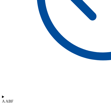
A ABF