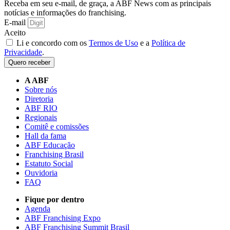
Receba em seu e-mail, de graça, a ABF News com as principais
notícias e informações do franchising.
E-mail
Aceito
Li e concordo com os
Termos de Uso
e a
Política de
Privacidade
.
Quero receber
A ABF
Sobre nós
Diretoria
ABF RIO
Regionais
Comitê e comissões
Hall da fama
ABF Educação
Franchising Brasil
Estatuto Social
Ouvidoria
FAQ
Fique por dentro
Agenda
ABF Franchising Expo
ABF Franchising Summit Brasil