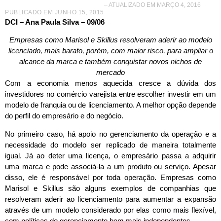
– ATUALIZADO EM MARÇO 4, 2016
PUBLICADO EM
JUNHO 15, 2015
DCI – Ana Paula Silva – 09/06
Empresas como Marisol e Skillus resolveram aderir ao modelo
licenciado, mais barato, porém, com maior risco, para ampliar o
alcance da marca e também conquistar novos nichos de
mercado
Com a economia menos aquecida cresce a dúvida dos
investidores no comércio varejista entre escolher investir em um
modelo de franquia ou de licenciamento. A melhor opção depende
do perfil do empresário e do negócio.
No primeiro caso, há apoio no gerenciamento da operação e a
necessidade do modelo ser replicado de maneira totalmente
igual. Já ao deter uma licença, o empresário passa a adquirir
uma marca e pode associá-la a um produto ou serviço. Apesar
disso, ele é responsável por toda operação. Empresas como
Marisol e Skillus são alguns exemplos de companhias que
resolveram aderir ao licenciamento para aumentar a expansão
através de um modelo considerado por elas como mais flexível,
com políticas de gerenciamento bem mais independentes.