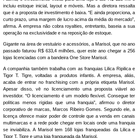
incluiu estoque inicial, layout e móveis. Mas a diretora ressalta
que é a proposta de investimento é baixa. “E ainda proporciona, a
curto prazo, uma margem de lucro acima da média do mercado”,
afirma. A empresa não cobra royalties, entretanto, baseia a sua
operação na exclusividade e na reposição de estoque.
Gigante na área de vestuário e acessórios, a Marisol, que no ano
passado faturou R$ 633,4 milhões, quer este ano chegar a 256
lojas licenciadas com a bandeira One Store Marisol.
A companhia também trabalha com as franquias Lilica Ripilica e
Tigor T. Tigre, voltadas a produtos infantis. A empresa, aliás,
acaba de entrar no franchising com a própria etiqueta Marisol.
Apesar disso, vê no licenciamento uma proposta viável ao
investidor. “O licenciamento é um modelo flexível. Consegue ter
políticas menos rígidas que uma franquia”, afirmou o diretor
corporativo de marcas, Marcos Ribeiro Gomes. Segundo ele, a
licença oferece maior poder de controle que a venda em canais
multimarcas e a rede pode chegar em locais onde uma franquia
se inviabiliza. A Marisol tem 168 lojas franqueadas da Lilica e
Tigor T. Tigre e uma loja franqueada da Marisol.