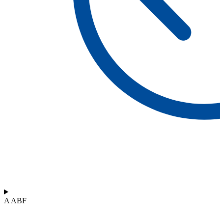
A ABF