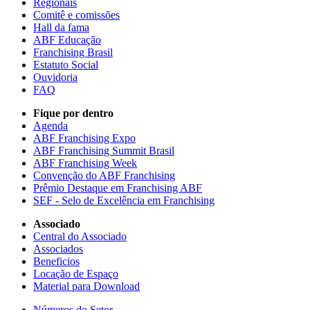
Regionais
Comitê e comissões
Hall da fama
ABF Educação
Franchising Brasil
Estatuto Social
Ouvidoria
FAQ
Fique por dentro
Agenda
ABF Franchising Expo
ABF Franchising Summit Brasil
ABF Franchising Week
Convenção do ABF Franchising
Prêmio Destaque em Franchising ABF
SEF - Selo de Excelência em Franchising
Associado
Central do Associado
Associados
Beneficios
Locação de Espaço
Material para Download
Números do Setor