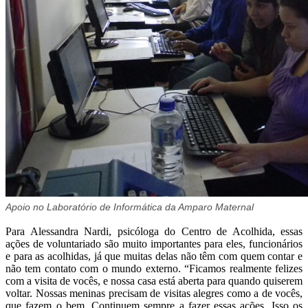
Apoio no Laboratório de Informática da Amparo Maternal
Para Alessandra Nardi, psicóloga do Centro de Acolhida, essas
ações de voluntariado são muito importantes para eles, funcionários
e para as acolhidas, já que muitas delas não têm com quem contar e
não tem contato com o mundo externo. “Ficamos realmente felizes
com a visita de vocês, e nossa casa está aberta para quando quiserem
voltar. Nossas meninas precisam de visitas alegres como a de vocês,
que fazem o bem. Continuem sempre a fazer essas ações. Isso os