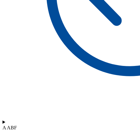
A ABF