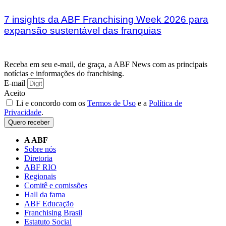
7 insights da ABF Franchising Week 2026 para
expansão sustentável das franquias
Receba em seu e-mail, de graça, a ABF News com as principais
notícias e informações do franchising.
E-mail
Aceito
Li e concordo com os
Termos de Uso
e a
Política de
Privacidade
.
Quero receber
A ABF
Sobre nós
Diretoria
ABF RIO
Regionais
Comitê e comissões
Hall da fama
ABF Educação
Franchising Brasil
Estatuto Social