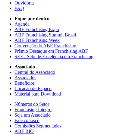
Ouvidoria
FAQ
Fique por dentro
Agenda
ABF Franchising Expo
ABF Franchising Summit Brasil
ABF Franchising Week
Convenção do ABF Franchising
Prêmio Destaque em Franchising ABF
SEF - Selo de Excelência em Franchising
Associado
Central do Associado
Associados
Beneficios
Locação de Espaço
Material para Download
Números do Setor
Franchising Íntegro
Seja um Associado
Fale conosco
Comissões Segmentadas
ABF RIO