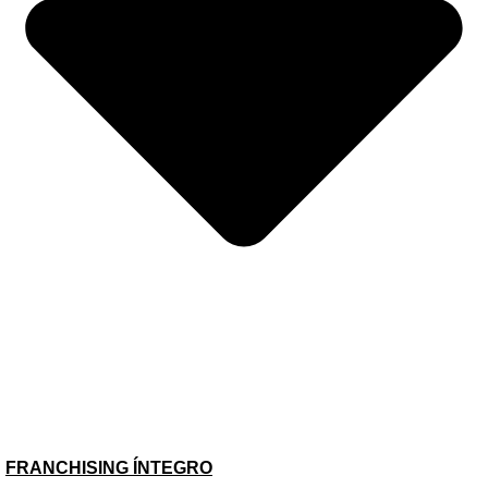
NÚMEROS DO SETOR
FRANCHISING ÍNTEGRO