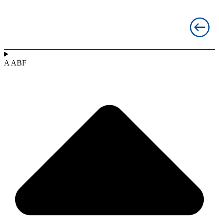
A ABF