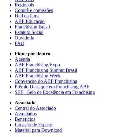
Regionais
Comitê e comissões
Hall da fama
ABF Educação
Franchising Brasil
Estatuto Social
Ouvidoria
FAQ
Fique por dentro
Agenda
ABF Franchising Expo
ABF Franchising Summit Brasil
ABF Franchising Week
Convenção do ABF Franchising
Prêmio Destaque em Franchising ABF
SEF - Selo de Excelência em Franchising
Associado
Central do Associado
Associados
Beneficios
Locação de Espaço
Material para Download