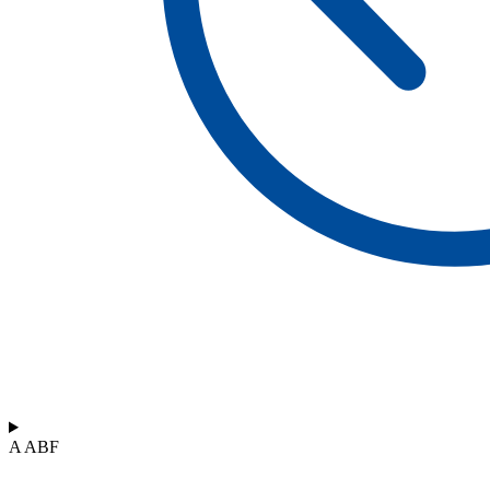
A ABF