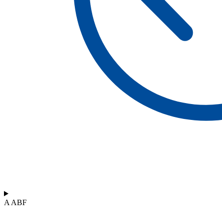
A ABF