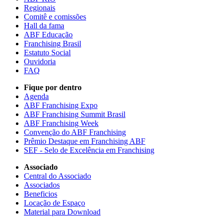
Regionais
Comitê e comissões
Hall da fama
ABF Educação
Franchising Brasil
Estatuto Social
Ouvidoria
FAQ
Fique por dentro
Agenda
ABF Franchising Expo
ABF Franchising Summit Brasil
ABF Franchising Week
Convenção do ABF Franchising
Prêmio Destaque em Franchising ABF
SEF - Selo de Excelência em Franchising
Associado
Central do Associado
Associados
Beneficios
Locação de Espaço
Material para Download