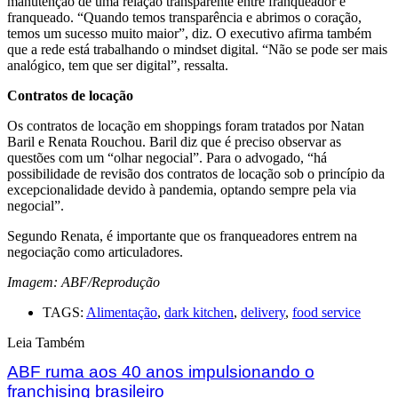
manutenção de uma relação transparente entre franqueador e
franqueado. “Quando temos transparência e abrimos o coração,
temos um sucesso muito maior”, diz. O executivo afirma também
que a rede está trabalhando o mindset digital. “Não se pode ser mais
analógico, tem que ser digital”, ressalta.
Contratos de locação
Os contratos de locação em shoppings foram tratados por Natan
Baril e Renata Rouchou. Baril diz que é preciso observar as
questões com um “olhar negocial”. Para o advogado, “há
possibilidade de revisão dos contratos de locação sob o princípio da
excepcionalidade devido à pandemia, optando sempre pela via
negocial”.
Segundo Renata, é importante que os franqueadores entrem na
negociação como articuladores.
Imagem: ABF/Reprodução
TAGS:
Alimentação
,
dark kitchen
,
delivery
,
food service
Leia Também
ABF ruma aos 40 anos impulsionando o
franchising brasileiro