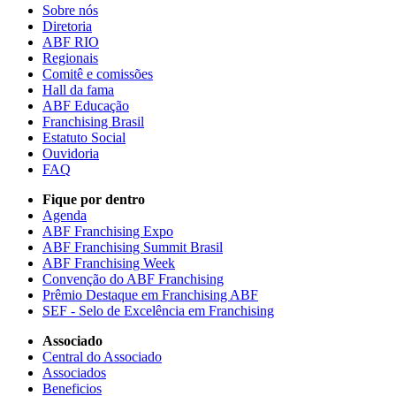
Sobre nós
Diretoria
ABF RIO
Regionais
Comitê e comissões
Hall da fama
ABF Educação
Franchising Brasil
Estatuto Social
Ouvidoria
FAQ
Fique por dentro
Agenda
ABF Franchising Expo
ABF Franchising Summit Brasil
ABF Franchising Week
Convenção do ABF Franchising
Prêmio Destaque em Franchising ABF
SEF - Selo de Excelência em Franchising
Associado
Central do Associado
Associados
Beneficios