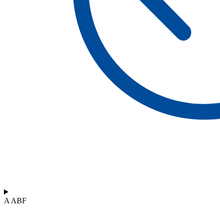
A ABF