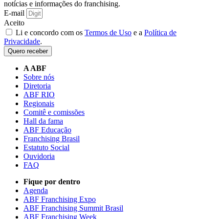
notícias e informações do franchising.
E-mail
Aceito
Li e concordo com os
Termos de Uso
e a
Política de
Privacidade
.
Quero receber
A ABF
Sobre nós
Diretoria
ABF RIO
Regionais
Comitê e comissões
Hall da fama
ABF Educação
Franchising Brasil
Estatuto Social
Ouvidoria
FAQ
Fique por dentro
Agenda
ABF Franchising Expo
ABF Franchising Summit Brasil
ABF Franchising Week