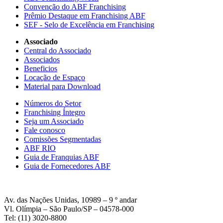
Convenção do ABF Franchising
Prêmio Destaque em Franchising ABF
SEF - Selo de Excelência em Franchising
Associado
Central do Associado
Associados
Beneficios
Locação de Espaço
Material para Download
Números do Setor
Franchising Íntegro
Seja um Associado
Fale conosco
Comissões Segmentadas
ABF RIO
Guia de Franquias ABF
Guia de Fornecedores ABF
Av. das Nações Unidas, 10989 – 9 º andar
Vl. Olímpia – São Paulo/SP – 04578-000
Tel: (11) 3020-8800