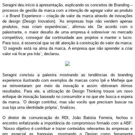
Seragini deu início à apresentação, explicando os conceitos de Branding –
processo de gestão da marca com a intenção de agregar valor ao produto
– e Brand Experience – criação de valor da marca através de inovações
de design (Design Inovation). `As empresas hoje não vendem apenas
produtos, mas criam experiências`, afirmou ele. De acordo com o
palestrante, o maior desafio de uma empresa é sobreviver no mercado
competitivo, conseguir dar continuidade aos projetos e manter o lucro.
Para isso, é essencial que se dê atenção à construção do valor da marca:
`O segredo está na alma da marca. A empresa que não aprender a criar
valor vai ficar pra trás`, declarou.
Seragini concluiu a palestra mostrando as tendências do branding
experience ilustrando com exemplos de marcas como Ipê e Merheje que
se reinventaram por meio da inovação e assim obtiveram ótimos
resultados. Para ele, a utilização do Design Thinking trouxe um novo
enfoque de inovação baseado no consumidor e no que ele busca e espera
da marca. `O design contribui, mas são vocês que precisam buscar na
sua loja uma identidade própria`, finalizou.
O diretor de comunicação do RDI, João Batista Ferreira, fechou o
encontro enfatizando a importância do compromisso firmado com a ABF:
`Nosso objetivo é contribuir e trazer conteúdos relevantes às empresas e
em especial as franquias, mostrando o Design como ferramenta