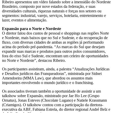
Ribeiro apresentou um vídeo falando sobre a imensidão do Nordeste
Brasileiro, composto por nove estados da federação, e suas
diversidades culturais, riquezas naturais e forças nos setores ou
segmentos: industrial, varejo, serviços, hotelaria, entretenimento e
lazer, eventos e alimentação.
Expansão para o Norte e Nordeste
O diretor falou dos custos de pessoal e shoppings nas regiões Norte
e Nordeste, mais baixos que no Sul e Sudeste, e da recuperação de
fluxo, com diversas cidades de ambas as regiões já performando
acima do período pré-pandemia. “As marcas do Sul que desejam
expandir suas marcas e produtos para outros polos consumidores,
fora do eixo Sul e Sudeste, encontram um celeiro de oportunidades
no Norte e Nordeste”, destacou Ribeiro.
Os participantes assistiram, ainda, a palestra “Atualizações Jurídicas
e Desafios jurídicos das Franqueadoras”, ministrada por Sidnei
Amendoeira (MMA Law), que abordou os assuntos mais
importantes envolvendo o mundo jurídico e o franchising.
Os associados tiveram também a oportunidade de assistir a um
talkshow sobre Expansão, ministrado por Jae Ho Lee (Grupo
Ornatus), Jonas Esteves (Chocolate Lugano) e Natiele Krassmann
(Criamigos). O talkshow contou com a participação da diretora-
executiva da ABF, Fabiana Estrela, do diretor regional André Belz e