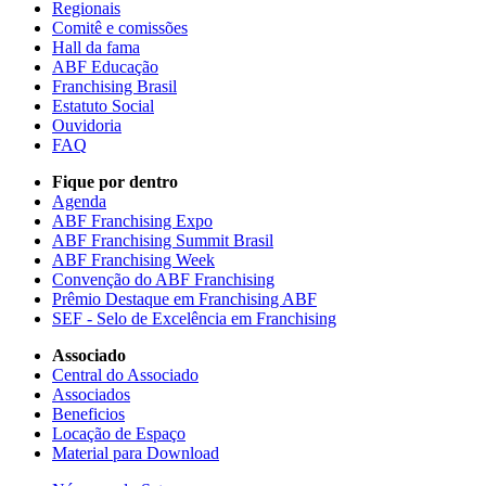
Regionais
Comitê e comissões
Hall da fama
ABF Educação
Franchising Brasil
Estatuto Social
Ouvidoria
FAQ
Fique por dentro
Agenda
ABF Franchising Expo
ABF Franchising Summit Brasil
ABF Franchising Week
Convenção do ABF Franchising
Prêmio Destaque em Franchising ABF
SEF - Selo de Excelência em Franchising
Associado
Central do Associado
Associados
Beneficios
Locação de Espaço
Material para Download