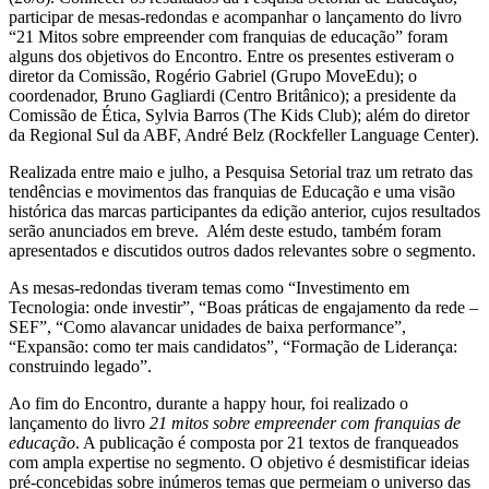
participar de mesas-redondas e acompanhar o lançamento do livro
“21 Mitos sobre empreender com franquias de educação” foram
alguns dos objetivos do Encontro. Entre os presentes estiveram o
diretor da Comissão, Rogério Gabriel (Grupo MoveEdu); o
coordenador, Bruno Gagliardi (Centro Britânico); a presidente da
Comissão de Ética, Sylvia Barros (The Kids Club); além do diretor
da Regional Sul da ABF, André Belz (Rockfeller Language Center).
Realizada entre maio e julho, a Pesquisa Setorial traz um retrato das
tendências e movimentos das franquias de Educação e uma visão
histórica das marcas participantes da edição anterior, cujos resultados
serão anunciados em breve. Além deste estudo, também foram
apresentados e discutidos outros dados relevantes sobre o segmento.
As mesas-redondas tiveram temas como “Investimento em
Tecnologia: onde investir”, “Boas práticas de engajamento da rede –
SEF”, “Como alavancar unidades de baixa performance”,
“Expansão: como ter mais candidatos”, “Formação de Liderança:
construindo legado”.
Ao fim do Encontro, durante a happy hour, foi realizado o
lançamento do livro
21 mitos sobre empreender com franquias de
educação
. A publicação é composta por 21 textos de franqueados
com ampla expertise no segmento. O objetivo é desmistificar ideias
pré-concebidas sobre inúmeros temas que permeiam o universo das