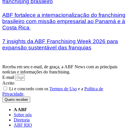
franchising brasileiro
ABF fortalece a internacionalização do franchising
brasileiro com missão empresarial ao Panamá e à
Costa Rica
7 insights da ABF Franchising Week 2026 para
expansão sustentável das franquias
Receba em seu e-mail, de graça, a ABF News com as principais
notícias e informações do franchising.
E-mail
Aceito
Li e concordo com os
Termos de Uso
e a
Política de
Privacidade
.
Quero receber
A ABF
Sobre nós
Diretoria
ABF RIO