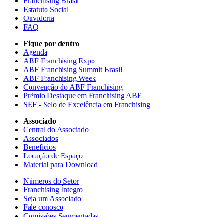
Franchising Brasil
Estatuto Social
Ouvidoria
FAQ
Fique por dentro
Agenda
ABF Franchising Expo
ABF Franchising Summit Brasil
ABF Franchising Week
Convenção do ABF Franchising
Prêmio Destaque em Franchising ABF
SEF - Selo de Excelência em Franchising
Associado
Central do Associado
Associados
Beneficios
Locação de Espaço
Material para Download
Números do Setor
Franchising Íntegro
Seja um Associado
Fale conosco
Comissões Segmentadas