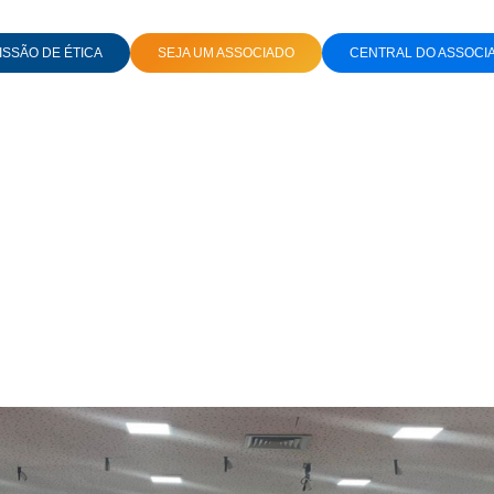
SSÃO DE ÉTICA
SEJA UM ASSOCIADO
CENTRAL DO ASSOCI
 NORDESTE DESTACA EXPANSÃO, REFORMA TRIBUTÁRIA E INTELIGÊNCIA A
ntro ABF Regional Nor
expansão, Reforma Tri
Inteligência Artificial