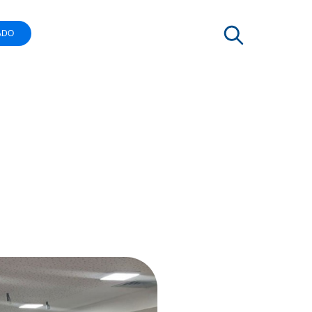
ADO
RTIFICIAL
deste
butária e