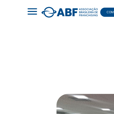
COMI
|
NOTÍCIAS
|
ABF EM AÇÃO
|
ENCONTRO ABF REGIONAL
Enco
destaca 