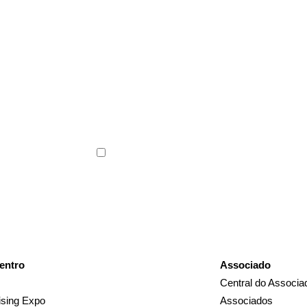
ABF News com as
s do franchising.
Li e concordo com os
Termos de Uso
e a
Polític
entro
Associado
Central do Associa
sing Expo
Associados