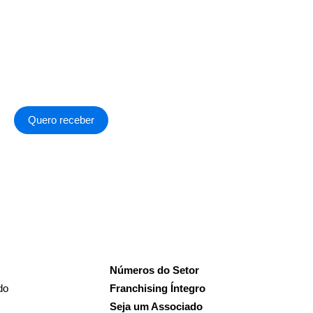
Quero receber
a de Privacidade
.
Números do Setor
do
Franchising Íntegro
Seja um Associado