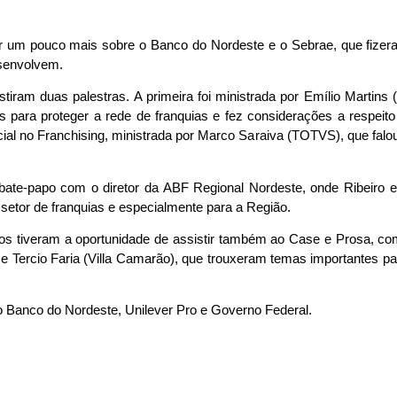
 um pouco mais sobre o Banco do Nordeste e o Sebrae, que fizer
esenvolvem.
stiram duas palestras. A primeira foi ministrada por Emílio Martins
cas para proteger a rede de franquias e fez considerações a respeit
tificial no Franchising, ministrada por Marco Saraiva (TOTVS), que fal
bate-papo com o diretor da ABF Regional Nordeste, onde Ribeiro e
etor de franquias e especialmente para a Região.
dos tiveram a oportunidade de assistir também ao Case e Prosa, co
í) e Tercio Faria (Villa Camarão), que trouxeram temas importantes 
o Banco do Nordeste, Unilever Pro e Governo Federal.