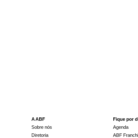
Receba em seu e-mail, de graça, a 
principais notícias e informaçõe
A ABF
Fique por d
Sobre nós
Agenda
Diretoria
ABF Franchi