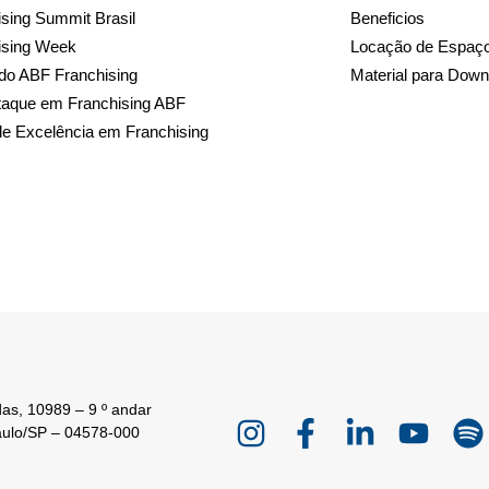
sing Summit Brasil
Beneficios
ising Week
Locação de Espaç
do ABF Franchising
Material para Down
taque em Franchising ABF
de Excelência em Franchising
as, 10989 – 9 º andar
aulo/SP – 04578-000