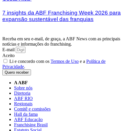
7 insights da ABF Franchising Week 2026 para
expansão sustentável das franquias
Receba em seu e-mail, de graça, a ABF News com as principais
notícias e informações do franchising.
E-mail
Aceito
Li e concordo com os
Termos de Uso
e a
Política de
Privacidade
.
Quero receber
A ABF
Sobre nós
Diretoria
ABF RIO
Regionais
Comitê e comissões
Hall da fama
ABF Educação
Franchising Brasil
Estatuto Social