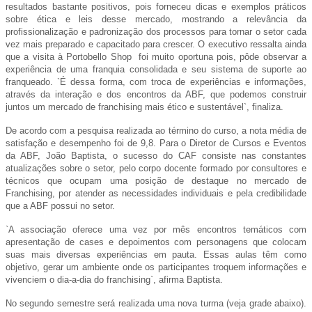
resultados bastante positivos, pois forneceu dicas e exemplos práticos
sobre ética e leis desse mercado, mostrando a relevância da
profissionalização e padronização dos processos para tornar o setor cada
vez mais preparado e capacitado para crescer. O executivo ressalta ainda
que a visita à Portobello Shop foi muito oportuna pois, pôde observar a
experiência de uma franquia consolidada e seu sistema de suporte ao
franqueado. `É dessa forma, com troca de experiências e informações,
através da interação e dos encontros da ABF, que podemos construir
juntos um mercado de franchising mais ético e sustentável`, finaliza.
De acordo com a pesquisa realizada ao término do curso, a nota média de
satisfação e desempenho foi de 9,8. Para o Diretor de Cursos e Eventos
da ABF, João Baptista, o sucesso do CAF consiste nas constantes
atualizações sobre o setor, pelo corpo docente formado por consultores e
técnicos que ocupam uma posição de destaque no mercado de
Franchising, por atender as necessidades individuais e pela credibilidade
que a ABF possui no setor.
`A associação oferece uma vez por mês encontros temáticos com
apresentação de cases e depoimentos com personagens que colocam
suas mais diversas experiências em pauta. Essas aulas têm como
objetivo, gerar um ambiente onde os participantes troquem informações e
vivenciem o dia-a-dia do franchising`, afirma Baptista.
No segundo semestre será realizada uma nova turma (veja grade abaixo).