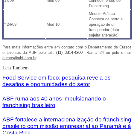
17/09
Mód 09
conhecimentos de
Franchising
Módulo Prático –
Conheça de perto a
* 24/09
Mód 10
operação de um
franqueador (data
sujeita alteração)
Para mais informações entre em contato com o Departamento de Cursos
e Eventos da ABF pelo tel.:
(11) 3814-4200
Ramal 24 ou pelo e-mail
cursos@abf.com.br
.
Leia Também
Food Service em foco: pesquisa revela os
desafios e oportunidades do setor
ABF ruma aos 40 anos impulsionando o
franchising brasileiro
ABF fortalece a internacionalização do franchising
brasileiro com missão empresarial ao Panamá e à
Costa Rica