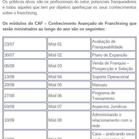
Os públicos alvos são os profissionais do setor, potenciais franqueadores
e todos aqueles que tem por objetivo aperfeiçoar os seus conhecimentos
sobre o franchising.
Os módulos do CAF – Conhecimento Avançado de Franchising que
serão ministrados ao longo do ano são os seguintes:
Avaliação de
23/07
Mód 01
Franqueabilidade
30/07
Mód 02
Plano de Expansão
Venda de Franquia –
06/08
Mód 03
Prospecção e Seleção
13/08
Mód 04
Suporte Operacional
20/08
Mód 05
Manuais
Programa de
27/08
Mód 06
Treinamento
03/09
Mód 07
Aspectos Jurídicos
Administrando o
10/09
Mód 08
relacionamento com a
rede
Case – praticando seus