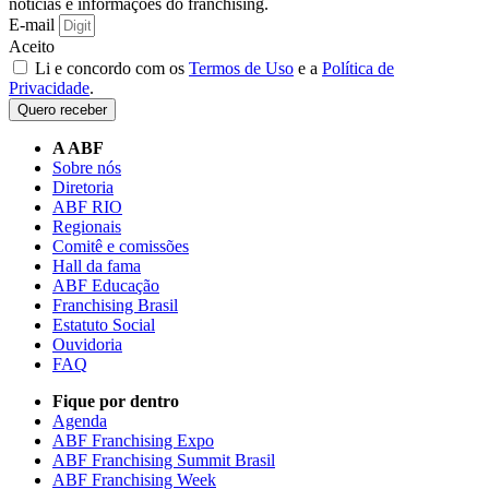
notícias e informações do franchising.
E-mail
Aceito
Li e concordo com os
Termos de Uso
e a
Política de
Privacidade
.
Quero receber
A ABF
Sobre nós
Diretoria
ABF RIO
Regionais
Comitê e comissões
Hall da fama
ABF Educação
Franchising Brasil
Estatuto Social
Ouvidoria
FAQ
Fique por dentro
Agenda
ABF Franchising Expo
ABF Franchising Summit Brasil
ABF Franchising Week