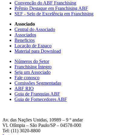
Convenção do ABF Franchising
Prêmio Destaque em Franchising ABF
SEF - Selo de Excelência em Franchising
Associado
Central do Associado
Associados
Beneficios
Locação de Espaço
Material para Download
Números do Setor
Franchising Íntegro
Seja um Associado
Fale conosco
Comissões Segmentadas
ABF RIO
Guia de Franquias ABF
Guia de Fornecedores ABF
Av. das Nações Unidas, 10989 – 9 º andar
Vl. Olímpia – São Paulo/SP – 04578-000
Tel: (11) 3020-8800