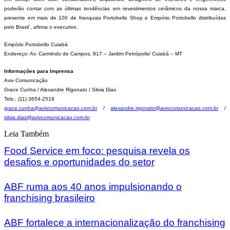
poderão contar com as últimas tendências em revestimentos cerâmicos da nossa marca,
presente em mais de 100 de franquias Portobello Shop e Empório Portobello distribuídas
pelo Brasil`, afirma o executivo.
Empório Portobello Cuiabá
Endereço: Av. Carmindo de Campos, 817 – Jardim Petrópolis/ Cuiabá – MT
Informações para Imprensa
Aviv Comunicação
Grace Cunha / Alexandre Rigonato / Silvia Dias
Tels.: (11) 3654-2518
grace.cunha@avivcomunicacao.com.br
/
alexandre.rigonato@avivcomunicacao.com.br
/
silvia.dias@avivcomunicacao.com.br
Leia Também
Food Service em foco: pesquisa revela os
desafios e oportunidades do setor
ABF ruma aos 40 anos impulsionando o
franchising brasileiro
ABF fortalece a internacionalização do franchising