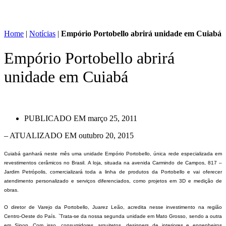
Home
|
Notícias
|
Empório Portobello abrirá unidade em Cuiabá
Empório Portobello abrirá
unidade em Cuiabá
PUBLICADO EM
março 25, 2011
– ATUALIZADO EM outubro 20, 2015
Cuiabá ganhará neste mês uma unidade Empório Portobello, única rede especializada em
revestimentos cerâmicos no Brasil. A loja, situada na avenida Carmindo de Campos, 817 –
Jardim Petrópolis, comercializará toda a linha de produtos da Portobello e vai oferecer
atendimento personalizado e serviços diferenciados, como projetos em 3D e medição de
obras.
O diretor de Varejo da Portobello, Juarez Leão, acredita nesse investimento na região
Centro-Oeste do País. `Trata-se da nossa segunda unidade em Mato Grosso, sendo a outra
em Sinop. Com isso, consumidores, arquitetos, designers de interiores e engenheiros