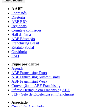
Quero receber
A ABF
Sobre nós
Diretoria
ABF RIO
Regionais
Comitê e comissões
Hall da fama
ABF Educação
Franchising Brasil
Estatuto Social
Ouvidoria
FAQ
Fique por dentro
Agenda
ABF Franchising Expo
ABF Franchising Summit Brasil
ABF Franchising Week
Convenção do ABF Franchising
Prêmio Destaque em Franchising ABF
SEF - Selo de Excelência em Franchising
Associado
Central do Associado