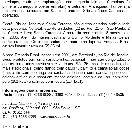
Interlagos, estão em implantação uma segunda loja em Campinas (a
primeira começou a operar em abril) e outra em Araraquara. Também já
existem duas unidades em Santos e uma em São José dos Campos em
operação.
Ceará, Rio de Janeiro e Santa Catarina são outros estados onde a rede
está presente. No total, são 46 unidades (22 no Rio, 21 em São Paulo, 2
no Ceará e 1 em Santa Catarina). A meta da rede é abrir 18 novas lojas
em 2005. Além do interior paulista, o Sul, o Nordeste e Minas Gerais
estão na mira. Os interessados em abrir uma loja da Empada Brasil
devem investir cerca de R$ 85 mil.
A rede Empada Brasil nasceu em 2001, em Petrópolis, no Rio de Janeiro.
Seus produtos têm uma característica especial – não são congelados, o
que os torna mais apetitosos e vistosos. São 26 tipos de empadas, das
mais tradicionais, como frango com catupiri, palmito e camarão às doces
(chocolate com morango ou castanha, banana com canela, queijo com
goiaba) até as que possuem menos calorias, como a de kani com alho-
poró (101 kcal) e salmão com rúcula (114 kcal).
Informações para a imprensa:
Paulo Flores: (11) 3266-6088 / 9998-7043 – Denis Dana: (11) 9949-6535
Ex-Libris Comunicação Integrada
Av. Paulista, 509 conj. 602 – São Paulo – SP
CEP: 01311-000
Tel.: (11) 3266-6088 – www.libris.com.br
Leia Também