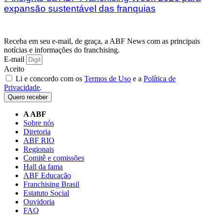
expansão sustentável das franquias
Receba em seu e-mail, de graça, a ABF News com as principais
notícias e informações do franchising.
E-mail
Aceito
Li e concordo com os
Termos de Uso
e a
Política de
Privacidade
.
Quero receber
A ABF
Sobre nós
Diretoria
ABF RIO
Regionais
Comitê e comissões
Hall da fama
ABF Educação
Franchising Brasil
Estatuto Social
Ouvidoria
FAQ