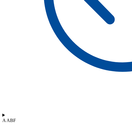
A ABF