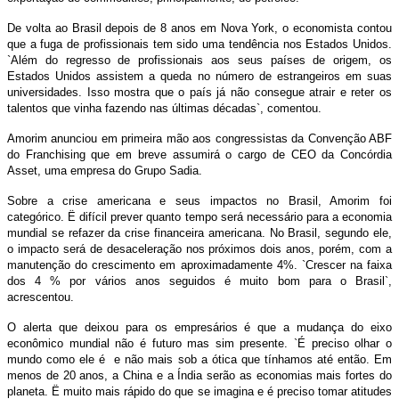
De volta ao Brasil depois de 8 anos
em Nova York
, o economista contou
que a fuga de profissionais tem sido uma tendência nos Estados Unidos.
`Além do regresso de profissionais aos seus países de origem, os
Estados Unidos assistem a queda no número de estrangeiros em suas
universidades. Isso mostra que o país já não consegue atrair e reter os
talentos que vinha fazendo nas últimas décadas`, comentou.
Amorim anunciou em primeira mão aos congressistas da Convenção ABF
do Franchising que em breve assumirá o cargo de CEO da Concórdia
Asset, uma empresa do Grupo Sadia.
Sobre a crise americana e seus impactos no Brasil, Amorim foi
categórico. Ë difícil prever quanto tempo será necessário para a economia
mundial se refazer da crise financeira americana. No Brasil, segundo ele,
o impacto será de desaceleração nos próximos dois anos, porém, com a
manutenção do crescimento em aproximadamente 4%. `Crescer na faixa
dos 4 % por vários anos seguidos é muito bom para o Brasil`,
acrescentou.
O alerta que deixou para os empresários é que a mudança do eixo
econômico mundial não é futuro mas sim presente. `É preciso olhar o
mundo como ele é
e não mais sob a ótica que tínhamos até então. Em
menos de 20 anos, a China e a Índia serão as economias mais fortes do
planeta. Ë muito mais rápido do que se imagina e é preciso tomar atitudes