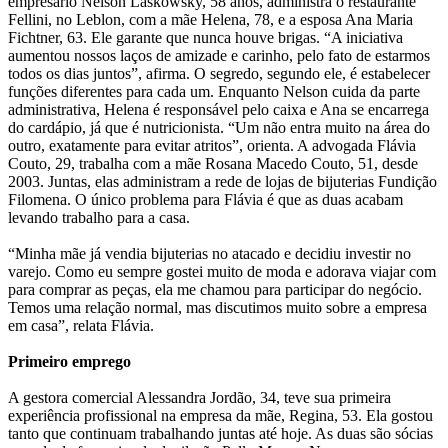
empresário Nelson Laskowsky, 58 anos, administra o restaurante
Fellini, no Leblon, com a mãe Helena, 78, e a esposa Ana Maria
Fichtner, 63. Ele garante que nunca houve brigas. “A iniciativa
aumentou nossos laços de amizade e carinho, pelo fato de estarmos
todos os dias juntos”, afirma. O segredo, segundo ele, é estabelecer
funções diferentes para cada um. Enquanto Nelson cuida da parte
administrativa, Helena é responsável pelo caixa e Ana se encarrega
do cardápio, já que é nutricionista. “Um não entra muito na área do
outro, exatamente para evitar atritos”, orienta. A advogada Flávia
Couto, 29, trabalha com a mãe Rosana Macedo Couto, 51, desde
2003. Juntas, elas administram a rede de lojas de bijuterias Fundição
Filomena. O único problema para Flávia é que as duas acabam
levando trabalho para a casa.
“Minha mãe já vendia bijuterias no atacado e decidiu investir no
varejo. Como eu sempre gostei muito de moda e adorava viajar com
para comprar as peças, ela me chamou para participar do negócio.
Temos uma relação normal, mas discutimos muito sobre a empresa
em casa”, relata Flávia.
Primeiro emprego
A gestora comercial Alessandra Jordão, 34, teve sua primeira
experiência profissional na empresa da mãe, Regina, 53. Ela gostou
tanto que continuam trabalhando juntas até hoje. As duas são sócias