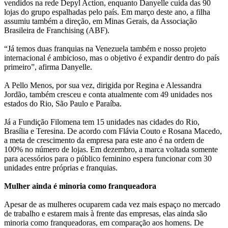
vendidos na rede Depyl Action, enquanto Danyelle cuida das 90
lojas do grupo espalhadas pelo país. Em março deste ano, a filha
assumiu também a direção, em Minas Gerais, da Associação
Brasileira de Franchising (ABF).
“Já temos duas franquias na Venezuela também e nosso projeto
internacional é ambicioso, mas o objetivo é expandir dentro do país
primeiro”, afirma Danyelle.
A Pello Menos, por sua vez, dirigida por Regina e Alessandra
Jordão, também cresceu e conta atualmente com 49 unidades nos
estados do Rio, São Paulo e Paraíba.
Já a Fundição Filomena tem 15 unidades nas cidades do Rio,
Brasília e Teresina. De acordo com Flávia Couto e Rosana Macedo,
a meta de crescimento da empresa para este ano é na ordem de
100% no número de lojas. Em dezembro, a marca voltada somente
para acessórios para o público feminino espera funcionar com 30
unidades entre próprias e franquias.
Mulher ainda é minoria como franqueadora
Apesar de as mulheres ocuparem cada vez mais espaço no mercado
de trabalho e estarem mais à frente das empresas, elas ainda são
minoria como franqueadoras, em comparação aos homens. De