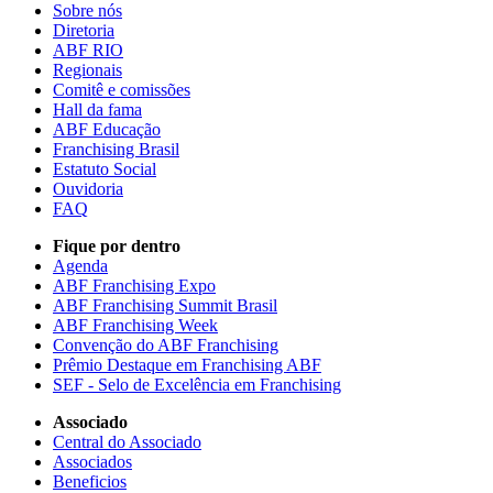
Sobre nós
Diretoria
ABF RIO
Regionais
Comitê e comissões
Hall da fama
ABF Educação
Franchising Brasil
Estatuto Social
Ouvidoria
FAQ
Fique por dentro
Agenda
ABF Franchising Expo
ABF Franchising Summit Brasil
ABF Franchising Week
Convenção do ABF Franchising
Prêmio Destaque em Franchising ABF
SEF - Selo de Excelência em Franchising
Associado
Central do Associado
Associados
Beneficios