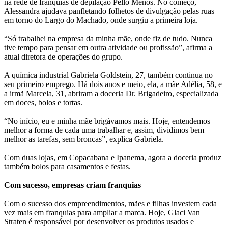
na rede de franquias de depilação Pello Menos. No começo,
Alessandra ajudava panfletando folhetos de divulgação pelas ruas
em torno do Largo do Machado, onde surgiu a primeira loja.
“Só trabalhei na empresa da minha mãe, onde fiz de tudo. Nunca
tive tempo para pensar em outra atividade ou profissão”, afirma a
atual diretora de operações do grupo.
A química industrial Gabriela Goldstein, 27, também continua no
seu primeiro emprego. Há dois anos e meio, ela, a mãe Adélia, 58, e
a irmã Marcela, 31, abriram a doceria Dr. Brigadeiro, especializada
em doces, bolos e tortas.
“No início, eu e minha mãe brigávamos mais. Hoje, entendemos
melhor a forma de cada uma trabalhar e, assim, dividimos bem
melhor as tarefas, sem broncas”, explica Gabriela.
Com duas lojas, em Copacabana e Ipanema, agora a doceria produz
também bolos para casamentos e festas.
Com sucesso, empresas criam franquias
Com o sucesso dos empreendimentos, mães e filhas investem cada
vez mais em franquias para ampliar a marca. Hoje, Glaci Van
Straten é responsável por desenvolver os produtos usados e