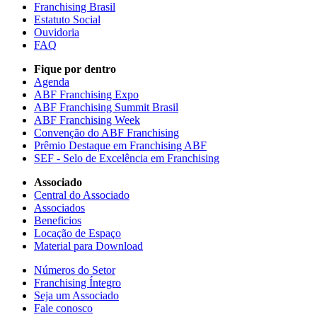
Franchising Brasil
Estatuto Social
Ouvidoria
FAQ
Fique por dentro
Agenda
ABF Franchising Expo
ABF Franchising Summit Brasil
ABF Franchising Week
Convenção do ABF Franchising
Prêmio Destaque em Franchising ABF
SEF - Selo de Excelência em Franchising
Associado
Central do Associado
Associados
Beneficios
Locação de Espaço
Material para Download
Números do Setor
Franchising Íntegro
Seja um Associado
Fale conosco