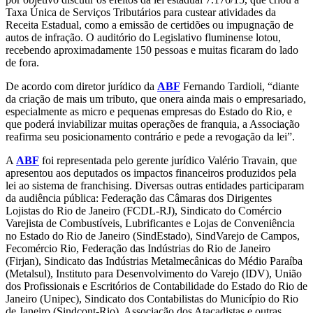
Taxa Única de Serviços Tributários para custear atividades da
Receita Estadual, como a emissão de certidões ou impugnação de
autos de infração. O auditório do Legislativo fluminense lotou,
recebendo aproximadamente 150 pessoas e muitas ficaram do lado
de fora.
De acordo com diretor jurídico da
ABF
Fernando Tardioli, “diante
da criação de mais um tributo, que onera ainda mais o empresariado,
especialmente as micro e pequenas empresas do Estado do Rio, e
que poderá inviabilizar muitas operações de franquia, a Associação
reafirma seu posicionamento contrário e pede a revogação da lei”.
A
ABF
foi representada pelo gerente jurídico Valério Travain, que
apresentou aos deputados os impactos financeiros produzidos pela
lei ao sistema de franchising. Diversas outras entidades participaram
da audiência pública: Federação das Câmaras dos Dirigentes
Lojistas do Rio de Janeiro (FCDL-RJ), Sindicato do Comércio
Varejista de Combustíveis, Lubrificantes e Lojas de Conveniência
no Estado do Rio de Janeiro (SindEstado), SindVarejo de Campos,
Fecomércio Rio, Federação das Indústrias do Rio de Janeiro
(Firjan), Sindicato das Indústrias Metalmecânicas do Médio Paraíba
(Metalsul), Instituto para Desenvolvimento do Varejo (IDV), União
dos Profissionais e Escritórios de Contabilidade do Estado do Rio de
Janeiro (Unipec), Sindicato dos Contabilistas do Município do Rio
de Janeiro (Sindcont-Rio), Associação dos Atacadistas e outras