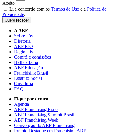
Aceito
Li e concordo com os
Termos de Uso
e a
Política de
Privacidade
.
Quero receber
A ABF
Sobre nós
Diretoria
ABF RIO
Regionais
Comitê e comissões
Hall da fama
ABF Educação
Franchising Brasil
Estatuto Social
Ouvidoria
FAQ
Fique por dentro
Agenda
ABF Franchising Expo
ABF Franchising Summit Brasil
ABF Franchising Week
Convenção do ABF Franchising
Prêmio Destaque em Franchising ABF