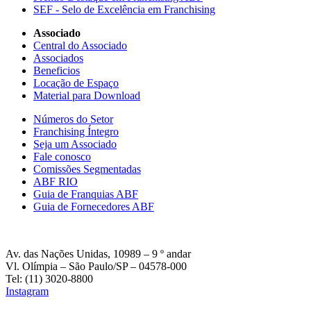
SEF - Selo de Excelência em Franchising
Associado
Central do Associado
Associados
Beneficios
Locação de Espaço
Material para Download
Números do Setor
Franchising Íntegro
Seja um Associado
Fale conosco
Comissões Segmentadas
ABF RIO
Guia de Franquias ABF
Guia de Fornecedores ABF
Av. das Nações Unidas, 10989 – 9 º andar
Vl. Olímpia – São Paulo/SP – 04578-000
Tel: (11) 3020-8800
Instagram