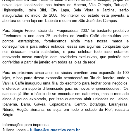
novas lojas localizadas nos bairros de Moema, Vila Olímpia, Tatuapé,
Higienópolis, Itaim Bibi, City Lapa, Bela Vista e Jardins, serão
inauguradas no início de 2008. No interior do estado está prevista a
abertura de uma loja em Taubaté e outra em São José dos Campos.
Para Sérgio Freire, sócio da Fraqueadora, 2007 foi bastante produtivo
`Fechamos o ano com 25 unidades do Vanilla Caffè distribuídas em
pontos estratégicos, fortalecemos ainda mais nossa marca e
conseguimos ir para outros estados, essas são algumas conquistas que
nos deixaram muito satisfeitos, e para celebrar tudo isso estamos
renovando nosso cardápio com novidades exclusivas, que poderão ser
conferidas a partir de janeiro em todas as lojas da rede`.
Para os próximos cinco anos os sócios prevêem uma expansão de 100
lojas, e boa parte dessa expansão acontecerá no Rio de Janeiro, onde o
Vanilla Caffè inaugurou uma filial do escritório para fechar bons negócios
e oferecer um suporte diferenciado para os novos empreendedores. `Os
cariocas já têm o hábito de se encontrar em cafeterias, mas o mercado
ainda é pouco explorado, por isso queremos abrir unidades no Leblon,
Ipanema, Barra, Gávea, Copacabana, Centro, Botafogo, Laranjeiras,
Niterói, Região Serrana, ou seja, em todo o estado do Rio`, ressalta
Sérgio.
Informações para imprensa:
Juliana Lopes –
juliana@suggestiva.com.br