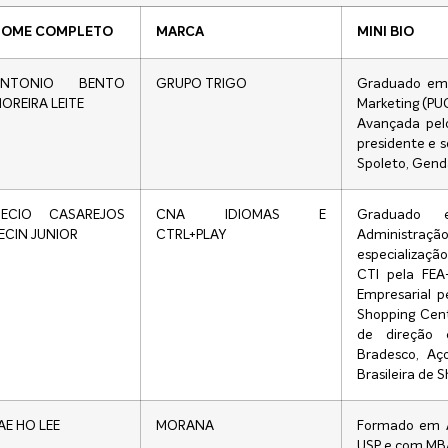
NOME COMPLETO
MARCA
MINI BIO
ANTONIO BENTO
GRUPO TRIGO
Graduado em
OREIRA LEITE
Marketing (PU
Avançada pelo
presidente e s
Spoleto, Genda
ECIO CASAREJOS
CNA IDIOMAS E
Graduado 
ECIN JUNIOR
CTRL+PLAY
Administr
especializaçã
CTI pela FEA
Empresarial 
Shopping Cent
de direção 
Bradesco, Aç
Brasileira de 
AE HO LEE
MORANA
Formado em A
USP e com MBA