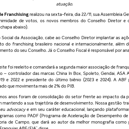
atuação.
de Franchising
realizou na sexta-feira, dia 22/11, sua Assembleia G
nimidade de votos, os novos membros do Conselho Diretor e d
chapa abaixo).
Social da Associação, cabe ao Conselho Diretor implantar as açõ
do franchising brasileiro nacional e internacionalmente, além d
mento do seu Conselho. Já o Conselho Fiscal é responsável por anali
eite foi reeleito e comandará a segunda maior associação de franq
o – controlador das marcas China In Box, Spoleto, Gendai, ASA Aç
019 e 2022 e presidente do último biênio (2023 e 2024). A ABF 
ado que movimenta mais de 2% do PIB.
mos anos foram de consolidação do setor frente ao impacto da pa
 vem mantendo a sua trajetória de desenvolvimento. Nossa gestão tr
seu
advocacy
e em seu caráter educacional, lançando platafor
rogramas como PADF (Programa de Aceleração de Desempenho de 
toria de Campo, que dará ao autor da melhor monografia como 
ranquias ABF/FIA”, disse.