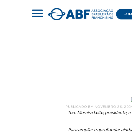
COMI
|
NOTÍCIAS
|
ABF EM AÇÃO
|
ELEITA NOVA DIRETORIA 
Eleita n
PUBLICADO EM
NOVEMBRO 26, 202
–
Tom Moreira Leite, presidente, e
Para ampliar e aprofundar ainda 