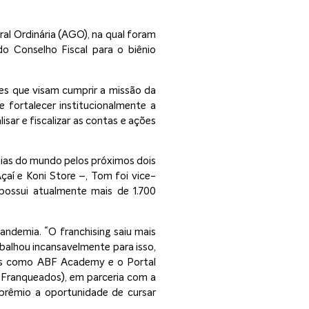
eral Ordinária (AGO), na qual foram
o Conselho Fiscal para o biênio
es que visam cumprir a missão da
e fortalecer institucionalmente a
sar e fiscalizar as contas e ações
uias do mundo pelos próximos dois
aí e Koni Store –, Tom foi vice-
possui atualmente mais de 1.700
ndemia. “O franchising saiu mais
abalhou incansavelmente para isso,
mas como ABF Academy e o Portal
Franqueados), em parceria com a
prêmio a oportunidade de cursar