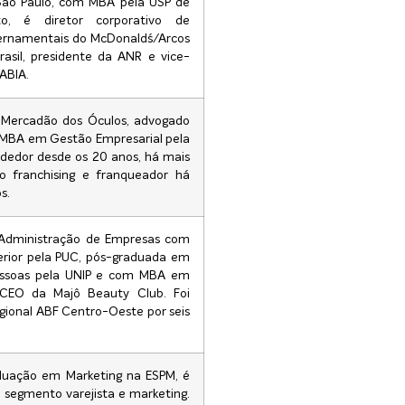
São Paulo, com MBA pela USP de
to, é diretor corporativo de
rnamentais do McDonald´s/Arcos
asil, presidente da ANR e vice-
ABIA.
Mercadão dos Óculos, advogado
MBA em Gestão Empresarial pela
edor desde os 20 anos, há mais
o franchising e franqueador há
s.
dministração de Empresas com
rior pela PUC, pós-graduada em
ssoas pela UNIP e com MBA em
 CEO da Majô Beauty Club. Foi
egional ABF Centro-Oeste por seis
uação em Marketing na ESPM, é
 segmento varejista e marketing.