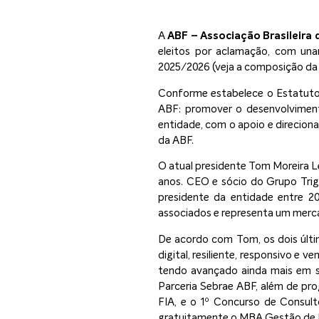
A
ABF – Associação Brasileira 
eleitos por aclamação, com una
2025/2026 (veja a composição da 
Conforme estabelece o Estatuto 
ABF: promover o desenvolvimento 
entidade, com o apoio e direciona
da ABF.
O atual presidente Tom Moreira L
anos. CEO e sócio do Grupo Trig
presidente da entidade entre 2
associados e representa um merc
De acordo com Tom, os dois últi
digital, resiliente, responsivo e
tendo avançado ainda mais em 
Parceria Sebrae ABF, além de p
FIA, e o 1º Concurso de Consul
gratuitamente o MBA Gestão de F