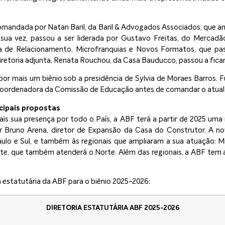
 comandada por Natan Baril, da Baril & Advogados Associados, que 
por sua vez, passou a ser liderada por Gustavo Freitas, do Merca
sta de Relacionamento, Microfranquias e Novos Formatos, que p
 diretoria adjunta, Renata Rouchou, da Casa Bauducco, passou a fica
or mais um biênio sob a presidência de Sylvia de Moraes Barros. 
 coordenadora da Comissão de Educação antes de comandar o atual
cipais propostas
s sua presença por todo o País, a ABF terá a partir de 2025 uma n
or Bruno Arena, diretor de Expansão da Casa do Construtor. A nov
ulo e Sul, e também às regionais que ampliaram a sua atuação: M
te, que também atenderá o Norte. Além das regionais, a ABF tem a
 estatutária da ABF para o biênio 2025-2026:
DIRETORIA ESTATUTÁRIA ABF 2025-2026