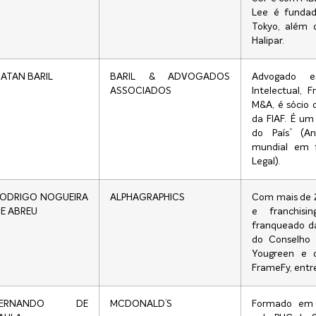
Lee é fundad
Tokyo, além 
Halipar.
ATAN BARIL
BARIL & ADVOGADOS
Advogado es
ASSOCIADOS
Intelectual, F
M&A, é sócio 
da FIAF. É um
do País” (An
mundial em f
Legal).
ODRIGO NOGUEIRA
ALPHAGRAPHICS
Com mais de 2
E ABREU
e franchis
franqueado da
do Conselho
Yougreen e d
FrameFy, entre
FERNANDO DE
MCDONALD’S
Formado em A