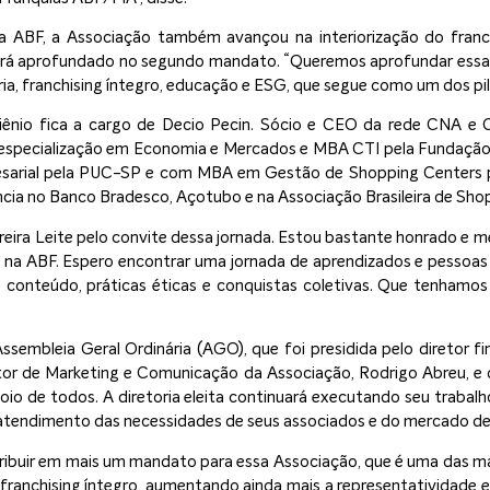
a ABF, a Associação também avançou na interiorização do franc
será aprofundado no segundo mandato. “Queremos aprofundar essas
, franchising íntegro, educação e ESG, que segue como um dos pil
iênio fica a cargo de Decio Pecin. Sócio e CEO da rede CNA e C
especialização em Economia e Mercados e MBA CTI pela Fundação I
arial pela PUC-SP e com MBA em Gestão de Shopping Centers p
ncia no Banco Bradesco, Açotubo e na Associação Brasileira de Sho
ira Leite pelo convite dessa jornada. Estou bastante honrado e m
a ABF. Espero encontrar uma jornada de aprendizados e pessoas
conteúdo, práticas éticas e conquistas coletivas. Que tenhamos 
embleia Geral Ordinária (AGO), que foi presidida pelo diretor fi
r de Marketing e Comunicação da Associação, Rodrigo Abreu, e do
o de todos. A diretoria eleita continuará executando seu trabalho
 atendimento das necessidades de seus associados e do mercado de f
tribuir em mais um mandato para essa Associação, que é uma das ma
franchising íntegro, aumentando ainda mais a representatividade e