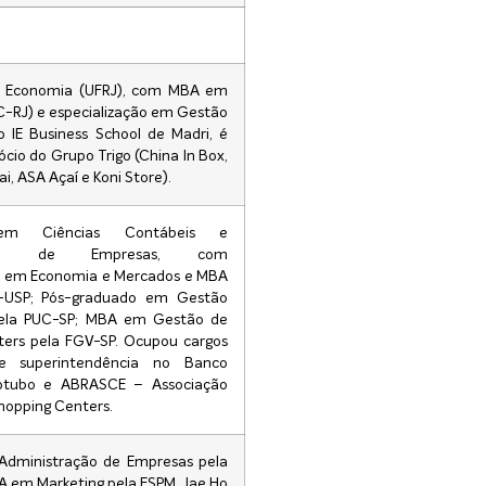
 Economia (UFRJ), com MBA em
C-RJ) e especialização em Gestão
 IE Business School de Madri, é
ócio do Grupo Trigo (China In Box,
i, ASA Açaí e Koni Store).
em Ciências Contábeis e
ação de Empresas, com
o em Economia e Mercados e MBA
-USP; Pós-graduado em Gestão
pela PUC-SP; MBA em Gestão de
ers pela FGV-SP. Ocupou cargos
e superintendência no Banco
otubo e ABRASCE – Associação
Shopping Centers.
dministração de Empresas pela
 em Marketing pela ESPM, Jae Ho