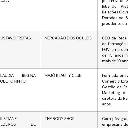
AULA
pela PUC de 
Ribeirão Pre
Relações Gove
Dorados no Br
presidente da 
USTAVO FREITAS
MERCADÃO DOS ÓCULOS
CEO da Rede 
de formação, 
FGV, empreend
de 15 anos n
mais de 10 ano
CLAUDIA REGINA
MAJÔ BEAUTY CLUB
Formada em A
OBETO PINTO
Comércio Exte
Gestão de Pe
Marketing, é
diretora da R
anos.
RISTIANE
THE BODY SHOP
Com pós-grad
MEDEIROS DE
empresária do