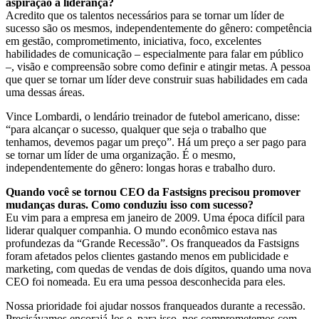
aspiração à liderança?
Acredito que os talentos necessários para se tornar um líder de
sucesso são os mesmos, independentemente do gênero: competência
em gestão, comprometimento, iniciativa, foco, excelentes
habilidades de comunicação – especialmente para falar em público
–, visão e compreensão sobre como definir e atingir metas. A pessoa
que quer se tornar um líder deve construir suas habilidades em cada
uma dessas áreas.
Vince Lombardi, o lendário treinador de futebol americano, disse:
“para alcançar o sucesso, qualquer que seja o trabalho que
tenhamos, devemos pagar um preço”. Há um preço a ser pago para
se tornar um líder de uma organização. É o mesmo,
independentemente do gênero: longas horas e trabalho duro.
Quando você se tornou CEO da Fastsigns precisou promover
mudanças duras. Como conduziu isso com sucesso?
Eu vim para a empresa em janeiro de 2009. Uma época difícil para
liderar qualquer companhia. O mundo econômico estava nas
profundezas da “Grande Recessão”. Os franqueados da Fastsigns
foram afetados pelos clientes gastando menos em publicidade e
marketing, com quedas de vendas de dois dígitos, quando uma nova
CEO foi nomeada. Eu era uma pessoa desconhecida para eles.
Nossa prioridade foi ajudar nossos franqueados durante a recessão.
Precisávamos encorajá-los e, para isso, nos comprometemos com