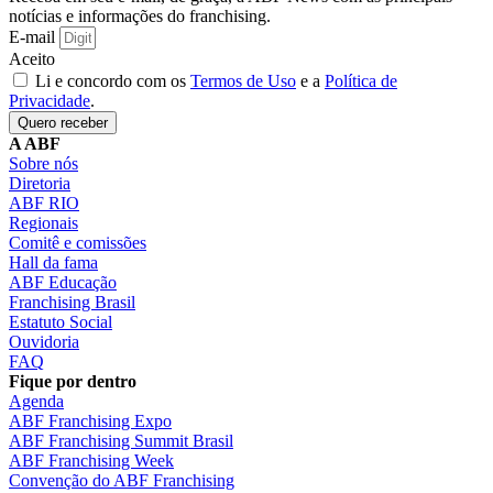
notícias e informações do franchising.
E-mail
Aceito
Li e concordo com os
Termos de Uso
e a
Política de
Privacidade
.
Quero receber
A ABF
Sobre nós
Diretoria
ABF RIO
Regionais
Comitê e comissões
Hall da fama
ABF Educação
Franchising Brasil
Estatuto Social
Ouvidoria
FAQ
Fique por dentro
Agenda
ABF Franchising Expo
ABF Franchising Summit Brasil
ABF Franchising Week
Convenção do ABF Franchising