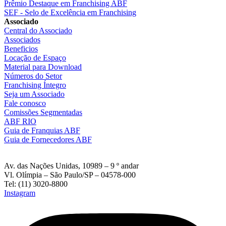
Prêmio Destaque em Franchising ABF
SEF - Selo de Excelência em Franchising
Associado
Central do Associado
Associados
Beneficios
Locação de Espaço
Material para Download
Números do Setor
Franchising Íntegro
Seja um Associado
Fale conosco
Comissões Segmentadas
ABF RIO
Guia de Franquias ABF
Guia de Fornecedores ABF
Av. das Nações Unidas, 10989 – 9 º andar
Vl. Olímpia – São Paulo/SP – 04578-000
Tel: (11) 3020-8800
Instagram