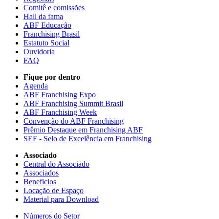
Comitê e comissões
Hall da fama
ABF Educação
Franchising Brasil
Estatuto Social
Ouvidoria
FAQ
Fique por dentro
Agenda
ABF Franchising Expo
ABF Franchising Summit Brasil
ABF Franchising Week
Convenção do ABF Franchising
Prêmio Destaque em Franchising ABF
SEF - Selo de Excelência em Franchising
Associado
Central do Associado
Associados
Beneficios
Locação de Espaço
Material para Download
Números do Setor