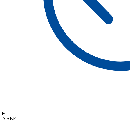
A ABF