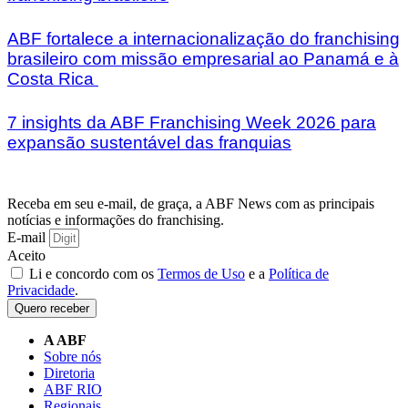
ABF fortalece a internacionalização do franchising
brasileiro com missão empresarial ao Panamá e à
Costa Rica
7 insights da ABF Franchising Week 2026 para
expansão sustentável das franquias
Receba em seu e-mail, de graça, a ABF News com as principais
notícias e informações do franchising.
E-mail
Aceito
Li e concordo com os
Termos de Uso
e a
Política de
Privacidade
.
Quero receber
A ABF
Sobre nós
Diretoria
ABF RIO
Regionais