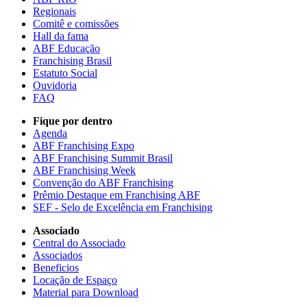
Regionais
Comitê e comissões
Hall da fama
ABF Educação
Franchising Brasil
Estatuto Social
Ouvidoria
FAQ
Fique por dentro
Agenda
ABF Franchising Expo
ABF Franchising Summit Brasil
ABF Franchising Week
Convenção do ABF Franchising
Prêmio Destaque em Franchising ABF
SEF - Selo de Excelência em Franchising
Associado
Central do Associado
Associados
Beneficios
Locação de Espaço
Material para Download