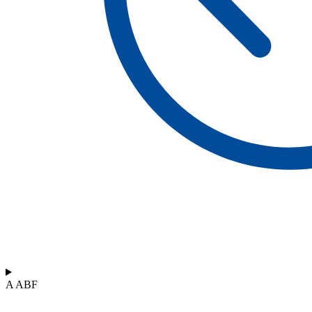
A ABF