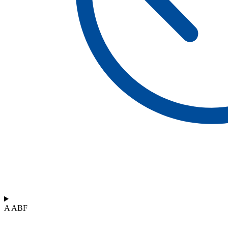
A ABF