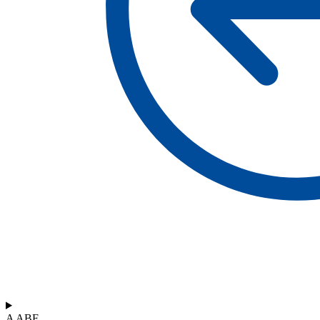
A ABF