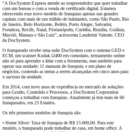
“A DocSystem Express atende ao empreendedor que quer trabalhar
com um bureau e com a venda de certificado digital. Estamos
oferecendo esse novo modelo de franquias apenas nas grandes
capitais com mais de um milhão de habitantes, como São Paulo, Rio
de Janeiro, Belo Horizonte, Belém, Porto Alegre, Salvador,
Fortaleza, Recife, Natal, Florianópolis, Curitiba, Brasília, Goiânia,
Maceió, Manaus e São Luiz”, acrescenta Laudemir Valente, CEO
da DocSystem.
O franqueado recebe uma suíte DocSystem com o sistema GED e
ECM, um scanner Kodak i2400 em comodato, treinamento online
não só para aprender a lidar com a ferramenta, mas também para
operar sua unidade; 11 manuais de franquia; e um plano de
negócios, contendo as metas a serem alcançadas em cinco anos para
o sucesso da unidade.
Em 2014, com nove anos de experiência no mercado de soluções
para Gestão, Conteúdo e Processos, a DocSystem Corporation
começou a trabalhar com franquias. Atualmente já tem mais de 60
franqueados, em 23 Estados.
Os três primeiros modelos de franquia são:
• Home Silver: Taxa de franquia de R$ 15.000,00. Para este
modelo, o franqueado pode trabalhar de casa, em home office. A