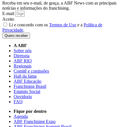
Receba em seu e-mail, de graça, a ABF News com as principais
notícias e informações do franchising.
E-mail
Aceito
Li e concordo com os
Termos de Uso
e a
Política de
Privacidade
.
Quero receber
A ABF
Sobre nós
Diretoria
ABF RIO
Regionais
Comitê e comissões
Hall da fama
ABF Educação
Franchising Brasil
Estatuto Social
Ouvidoria
FAQ
Fique por dentro
Agenda
ABF Franchising Expo
ABF Franchising Summit Brasil