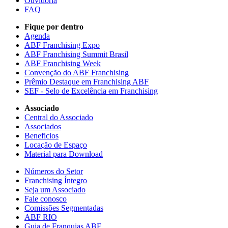
Ouvidoria
FAQ
Fique por dentro
Agenda
ABF Franchising Expo
ABF Franchising Summit Brasil
ABF Franchising Week
Convenção do ABF Franchising
Prêmio Destaque em Franchising ABF
SEF - Selo de Excelência em Franchising
Associado
Central do Associado
Associados
Beneficios
Locação de Espaço
Material para Download
Números do Setor
Franchising Íntegro
Seja um Associado
Fale conosco
Comissões Segmentadas
ABF RIO
Guia de Franquias ABF