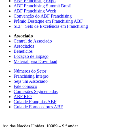
ABF Franchising Expo
ABF Franchising Summit Brasil
ABF Franchising Week
Convenção do ABF Franchising
Prêmio Destaque em Franchising ABF
SEF - Selo de Excelência em Franchising
Associado
Central do Associado
Associados
Beneficios
Locação de Espaço
Material para Download
Números do Setor
Franchising Íntegro
Seja um Associado
Fale conosco
Comissões Segmentadas
ABF RIO
Guia de Franquias ABF
Guia de Fornecedores ABF
Av. das Nações Unidas, 10989 – 9 º andar