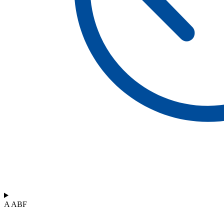
A ABF