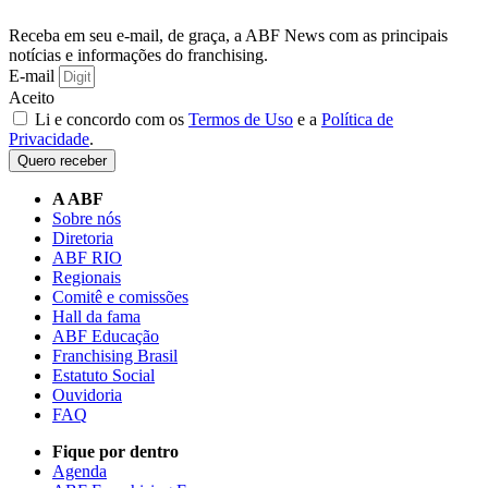
Receba em seu e-mail, de graça, a ABF News com as principais
notícias e informações do franchising.
E-mail
Aceito
Li e concordo com os
Termos de Uso
e a
Política de
Privacidade
.
Quero receber
A ABF
Sobre nós
Diretoria
ABF RIO
Regionais
Comitê e comissões
Hall da fama
ABF Educação
Franchising Brasil
Estatuto Social
Ouvidoria
FAQ
Fique por dentro
Agenda